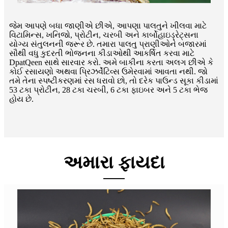
જેમ આપણે બધા જાણીએ છીએ, આપણા પાલતુને ખીલવા માટે
વિટામિન્સ, ખનિજો, પ્રોટીન, ચરબી અને કાર્બોહાઇડ્રેટ્સના
યોગ્ય સંતુલનની જરૂર છે. તમારા પાલતુ પ્રાણીઓને બજારમાં
સૌથી વધુ કુદરતી ભોજનના કીડાઓથી આકર્ષિત કરવા માટે
DpatQeen સાથે સારવાર કરો. અમે બાકીના કરતા અલગ છીએ કે
કોઈ રસાયણો અથવા પ્રિઝર્વેટિવ્સ ઉમેરવામાં આવતા નથી. જો
તમે તેના સ્પષ્ટીકરણમાં રસ ધરાવો છો, તો દરેક પાઉન્ડ સૂકા કીડામાં
53 ટકા પ્રોટીન, 28 ટકા ચરબી, 6 ટકા ફાઇબર અને 5 ટકા ભેજ
હોય ​​છે.
અમારા ફાયદા