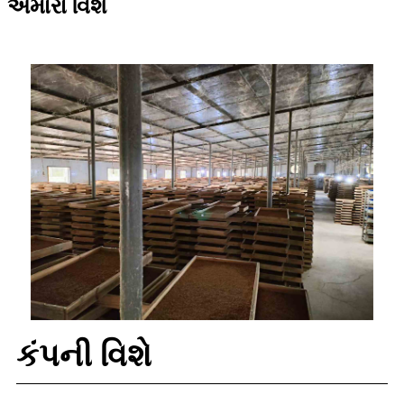
અમારા વિશે
કંપની વિશે