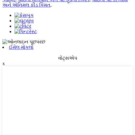
અને એનિમલ ફીડ કિંમત
,
ઈમેલ મોકલો
વોટ્સએપ
x