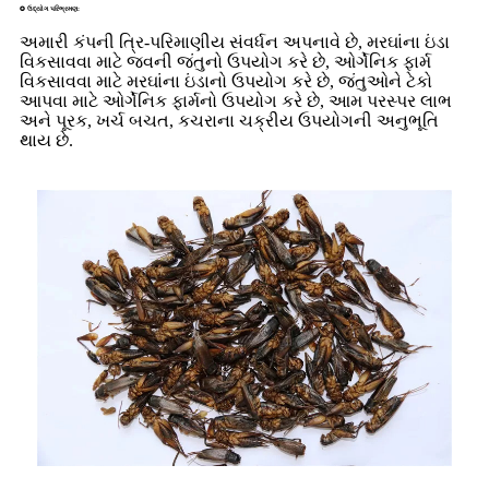
✪ ઉદ્યોગ પરિભ્રમણ:
અમારી કંપની ત્રિ-પરિમાણીય સંવર્ધન અપનાવે છે, મરઘાંના ઇંડા
વિકસાવવા માટે જવની જંતુનો ઉપયોગ કરે છે, ઓર્ગેનિક ફાર્મ
વિકસાવવા માટે મરઘાંના ઇંડાનો ઉપયોગ કરે છે, જંતુઓને ટેકો
આપવા માટે ઓર્ગેનિક ફાર્મનો ઉપયોગ કરે છે, આમ પરસ્પર લાભ
અને પૂરક, ખર્ચ બચત, કચરાના ચક્રીય ઉપયોગની અનુભૂતિ
થાય છે.