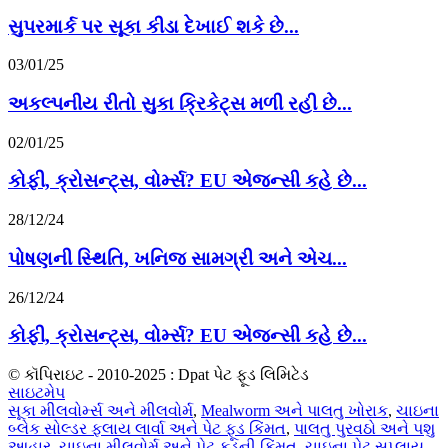
સુપરમાર્ક પર સૂકા કીડા દેખાઈ શકે છે...
03/01/25
અકલ્પનીય રીતો સુકા ક્રિકેટ્સ મળી રહી છે...
02/01/25
કોફી, ક્રોસન્ટ્સ, વોર્મ્સ? EU એજન્સી કહે છે...
28/12/24
પોષણની સ્થિતિ, ખનિજ સામગ્રી અને એચ...
26/12/24
કોફી, ક્રોસન્ટ્સ, વોર્મ્સ? EU એજન્સી કહે છે...
© કૉપિરાઇટ - 2010-2025 : Dpat પેટ ફૂડ લિમિટેડ
સાઇટમેપ
સૂકા મીલવોર્મ્સ અને મીલવોર્મ
,
Mealworm અને પાલતુ ખોરાક
,
ચાઇના
બ્લેક સોલ્ડર ફ્લાય લાર્વા અને પેટ ફૂડ કિંમત
,
પાલતુ પુરવઠો અને પશુ
આહાર
,
ચાઇના મીલવોર્મ અને પેટ ફૂડની કિંમત
,
ચાઇના પેટ સપ્લાય