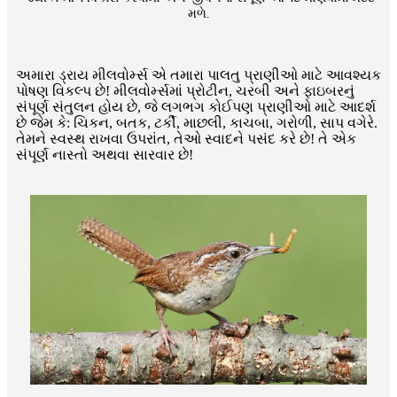
મળે.
અમારા ડ્રાય મીલવોર્મ્સ એ તમારા પાલતુ પ્રાણીઓ માટે આવશ્યક
પોષણ વિકલ્પ છે! મીલવોર્મ્સમાં પ્રોટીન, ચરબી અને ફાઇબરનું
સંપૂર્ણ સંતુલન હોય છે, જે લગભગ કોઈપણ પ્રાણીઓ માટે આદર્શ
છે જેમ કે: ચિકન, બતક, ટર્કી, માછલી, કાચબા, ગરોળી, સાપ વગેરે.
તેમને સ્વસ્થ રાખવા ઉપરાંત, તેઓ સ્વાદને પસંદ કરે છે! તે એક
સંપૂર્ણ નાસ્તો અથવા સારવાર છે!