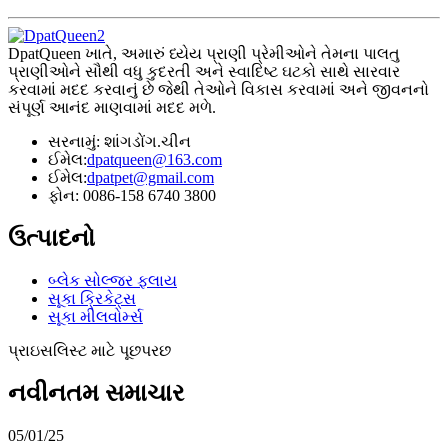
DpatQueen ખાતે, અમારું ધ્યેય પ્રાણી પ્રેમીઓને તેમના પાલતુ
પ્રાણીઓને સૌથી વધુ કુદરતી અને સ્વાદિષ્ટ ઘટકો સાથે સારવાર
કરવામાં મદદ કરવાનું છે જેથી તેઓને વિકાસ કરવામાં અને જીવનનો
સંપૂર્ણ આનંદ માણવામાં મદદ મળે.
સરનામું: શાંગડોંગ.ચીન
ઈમેલ:
dpatqueen@163.com
ઈમેલ:
dpatpet@gmail.com
ફોન: 0086-158 6740 3800
ઉત્પાદનો
બ્લેક સોલ્જર ફ્લાય
સૂકા ક્રિકેટ્સ
સૂકા મીલવોર્મ્સ
પ્રાઇસલિસ્ટ માટે પૂછપરછ
નવીનતમ સમાચાર
05/01/25