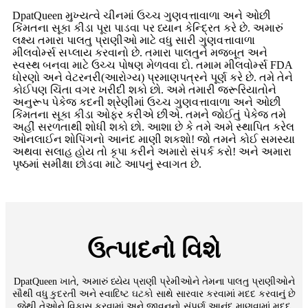
DpatQueen મુખ્યત્વે ચીનમાં ઉચ્ચ ગુણવત્તાવાળા અને ઓછી
કિંમતના સૂકા કીડા પૂરા પાડવા પર ધ્યાન કેન્દ્રિત કરે છે. અમારું
લક્ષ્ય તમારા પાલતુ પ્રાણીઓ માટે વધુ સારી ગુણવત્તાવાળા
મીલવોર્મ્સ સપ્લાય કરવાનો છે. તમારા પાલતુને મજબૂત અને
સ્વસ્થ બનવા માટે ઉચ્ચ પોષણ મેળવવા દો. તમામ મીલવોર્મ્સ FDA
ધોરણો અને વેટરનરી(આરોગ્ય) પ્રમાણપત્રને પૂર્ણ કરે છે. તમે તેને
કોઈપણ ચિંતા વગર ખરીદી શકો છો. અમે તમારી જરૂરિયાતોને
અનુરૂપ પેકેજ કદની શ્રેણીમાં ઉચ્ચ ગુણવત્તાવાળા અને ઓછી
કિંમતના સૂકા કીડા ઓફર કરીએ છીએ. તમને જોઈતું પેકેજ તમે
અહીં સરળતાથી શોધી શકો છો. આશા છે કે તમે અમે સ્થાપિત કરેલ
ઓનલાઈન શોપિંગનો આનંદ માણી શકશો! જો તમને કોઈ સમસ્યા
અથવા સલાહ હોય તો કૃપા કરીને અમારો સંપર્ક કરો! અને અમારા
પૃષ્ઠમાં સમીક્ષા છોડવા માટે આપનું સ્વાગત છે.
ઉત્પાદનો વિશે
DpatQueen ખાતે, અમારું ધ્યેય પ્રાણી પ્રેમીઓને તેમના પાલતુ પ્રાણીઓને
સૌથી વધુ કુદરતી અને સ્વાદિષ્ટ ઘટકો સાથે સારવાર કરવામાં મદદ કરવાનું છે
જેથી તેઓને વિકાસ કરવામાં અને જીવનનો સંપૂર્ણ આનંદ માણવામાં મદદ