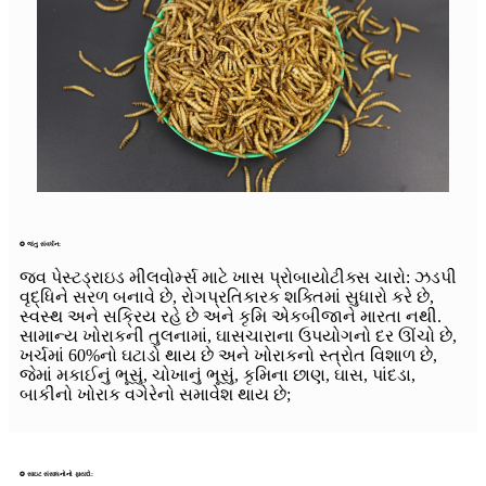
✪ જંતુ સંવર્ધન:
જવ પેસ્ટડ્રાઇડ મીલવોર્મ્સ માટે ખાસ પ્રોબાયોટીક્સ ચારો: ઝડપી
વૃદ્ધિને સરળ બનાવે છે, રોગપ્રતિકારક શક્તિમાં સુધારો કરે છે,
સ્વસ્થ અને સક્રિય રહે છે અને કૃમિ એકબીજાને મારતા નથી.
સામાન્ય ખોરાકની તુલનામાં, ઘાસચારાના ઉપયોગનો દર ઊંચો છે,
ખર્ચમાં 60%નો ઘટાડો થાય છે અને ખોરાકનો સ્ત્રોત વિશાળ છે,
જેમાં મકાઈનું ભૂસું, ચોખાનું ભૂસું, કૃમિના છાણ, ઘાસ, પાંદડા,
બાકીનો ખોરાક વગેરેનો સમાવેશ થાય છે;
✪ સાઇટ સંસાધનોનો ફાયદો: