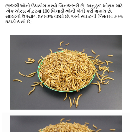
છાજલીઓનો ઉપયોગ કરવો બિનજરૂરી છે. અનુકૂળ ખોરાક માટે
એક ચોરસ મીટરમાં 100 બિલાડીઓની ખેતી કરી શકાય છે.
સાઇટનો ઉપયોગ દર 80% વધ્યો છે, અને સાઇટની કિંમતમાં 30%
ઘટાડો થયો છે;