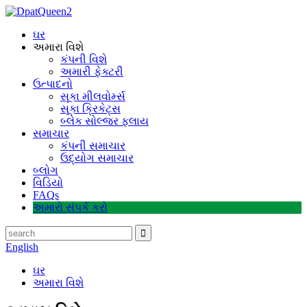
ઘર
અમારા વિશે
કંપની વિશે
અમારી ફેક્ટરી
ઉત્પાદનો
સૂકા મીલવોર્મ્સ
સૂકા ક્રિકેટ્સ
બ્લેક સોલ્જર ફ્લાય
સમાચાર
કંપની સમાચાર
ઉદ્યોગ સમાચાર
બ્લોગ
વિડિયો
FAQs
અમારો સંપર્ક કરો
English
ઘર
અમારા વિશે