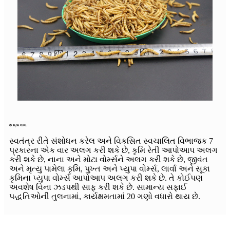
✪ શ્રમ લાભ:
સ્વતંત્ર રીતે સંશોધન કરેલ અને વિકસિત સ્વચાલિત વિભાજક 7
પ્રકારના એક વાર અલગ કરી શકે છે, કૃમિ રેતી આપોઆપ અલગ
કરી શકે છે, નાના અને મોટા વોર્મ્સને અલગ કરી શકે છે, જીવંત
અને મૃત્યુ પામેલા કૃમિ, પુખ્ત અને પ્યુપા વોર્મ્સ, લાર્વા અને સૂકા
કૃમિના પ્યુપા વોર્મ્સ આપોઆપ અલગ કરી શકે છે. તે કોઈપણ
અવશેષ વિના ઝડપથી સાફ કરી શકે છે. સામાન્ય સફાઈ
પદ્ધતિઓની તુલનામાં, કાર્યક્ષમતામાં 20 ગણો વધારો થાય છે.