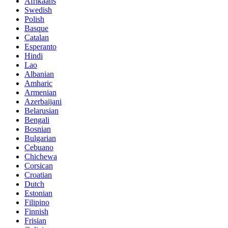
Afrikaans
Swedish
Polish
Basque
Catalan
Esperanto
Hindi
Lao
Albanian
Amharic
Armenian
Azerbaijani
Belarusian
Bengali
Bosnian
Bulgarian
Cebuano
Chichewa
Corsican
Croatian
Dutch
Estonian
Filipino
Finnish
Frisian