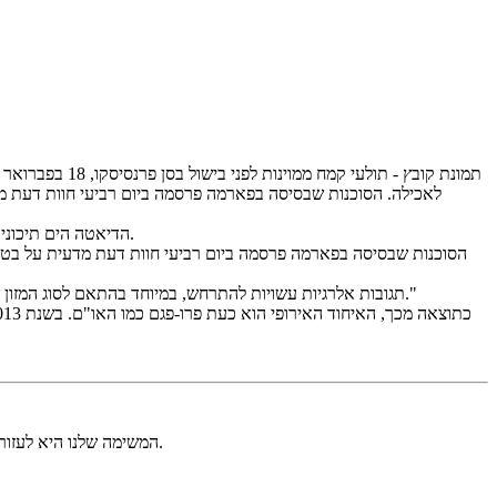
לאכילה. הסוכנות שבסיסה בפארמה פרסמה ביום רביעי חוות דעת מד
רומא (AP) - הדיאטה הים תיכונית הנערצת והמטבח הצרפתי עומדים בפני תחרות מסוימת: הסוכנות לבטיחות המזון של האיחוד האירופי טוענת כי תולעים בטוחות לאכילה.
הסוכנות שבסיסה בפארמה פרסמה ביום רביעי חוות דעת מדעית על בטי
תגובות אלרגיות עשויות להתרחש, במיוחד בהתאם לסוג המזון שניתן לחרקים (שנודעו בעבר כזחלים של תולעי קמח). אבל בסך הכל, "הפאנל הגיע למסקנה ש(המזון החדש) בטוח במינונים וברמות השימוש המומלצים."
ב-DpatQueen, המשימה שלנו היא לעזור לאוהבי בעלי חיים לטפל בחיות המחמד שלהם עם המרכיבים הטבעיים והטעימים ביותר כדי לעזור להם לגדול וליהנות מהחיים במלואם.