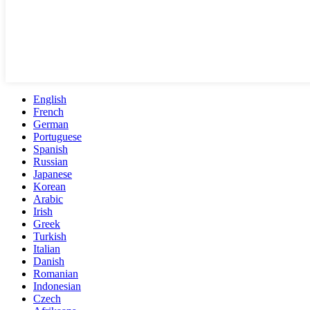
English
French
German
Portuguese
Spanish
Russian
Japanese
Korean
Arabic
Irish
Greek
Turkish
Italian
Danish
Romanian
Indonesian
Czech