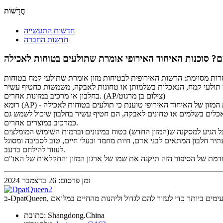
חֲדָשׁוֹת
חדשות התעשייה
חדשות החברה
ם? סוכנות האיחוד האירופי אומרת שתולעים בטוחות לאכילה
צת וה"בון גאוט" של צרפת עומדות בפני תחרות מסוימת: הרשות האירופית לבטיחות מזון אומרת שתולעי קמח בטוחות
י תולעי קמח, הנאכלות בשלמותן או טחונות לאבקה, משמשות כחטיף עשיר
בחלבון או מרכיב במזונות אחרים. (AP/צילום בן מרגוט)
כלים בשלמים או טחונים לאבקה, הם חטיף עשיר בחלבון שיכול לשמש גם
כמרכיב במוצרים אחרים.
 באכילת חיפושיות כמזון דל שומן ועתיר חלבון המתאים לבני אדם, חיות מחמד ובעלי חיים, טוב לסביבה ומסוגל
לעזור להילחם ברעב.
זמן פרסום: 26 בדצמבר 2024
כתובת: Shangdong.China