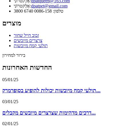
dpatqueen@163.com
אֶלֶקטרוֹנִי:
dpatpet@gmail.com
אֶלֶקטרוֹנִי:
טלפון: 0086-158 6740 3800
מוצרים
זבוב חייל שחור
צרצרים מיובשים
תולעי קמח מיובשות
בירור למחירון
החדשות האחרונות
05/01/25
תולעי קמח מיובשות יכולות להופיע בסופרמרק...
03/01/25
דרכים מדהימות שצרצרים מיובשים מקבלים...
02/01/25