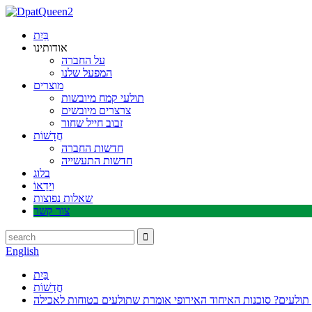
בַּיִת
אודותינו
על החברה
המפעל שלנו
מוצרים
תולעי קמח מיובשות
צרצרים מיובשים
זבוב חייל שחור
חֲדָשׁוֹת
חדשות החברה
חדשות התעשייה
בלוג
וִידֵאוֹ
שאלות נפוצות
צור קשר
English
בַּיִת
חֲדָשׁוֹת
 תולעים? סוכנות האיחוד האירופי אומרת שתולעים בטוחות לאכילה