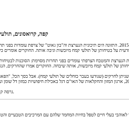
קפה, קרואסונים, תולעי
תמונת קובץ - תולעי קמח ממוינות לפני בישול בסן פרנסיסקו, 18 בפברואר 2015. התזונה הים תיכונית הנער
עית על בטיחותן של תולעי קמח מיובשות וגיבה אותה. החוקרים אומרים כ
חותן של תולעי קמח מיובשות, אותה שיבחה. החוקרים אמרו שהחרקים, הנא
כתוצאה מכך, האיחוד האירופי הוא כעת פרו-פגם כמו האו"ם. בשנת 2013, ארגון המזון והחקלאות של האו"ם דגל
גרסה קודמת של הסיפור הזה תיקנה את שמו של ארגון המזון והחקלאות של האו"ם.