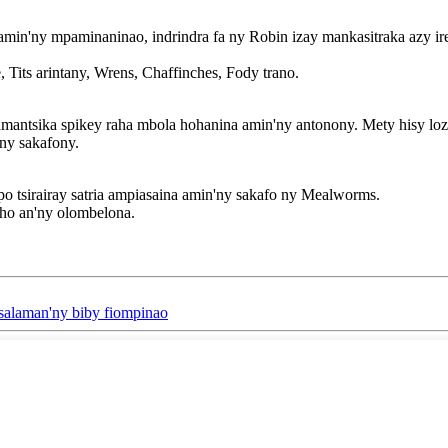
amin'ny mpaminaninao, indrindra fa ny Robin izay mankasitraka azy ir
, Tits arintany, Wrens, Chaffinches, Fody trano.
namantsika spikey raha mbola hohanina amin'ny antonony. Mety hisy lo
'ny sakafony.
o tsirairay satria ampiasaina amin'ny sakafo ny Mealworms.
 ho an'ny olombelona.
salaman'ny biby fiompinao