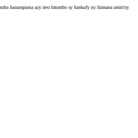
indra hanampiana azy ireo hitombo sy hankafy ny fiainana amin'ny