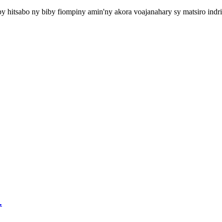
y hitsabo ny biby fiompiny amin'ny akora voajanahary sy matsiro indr
.