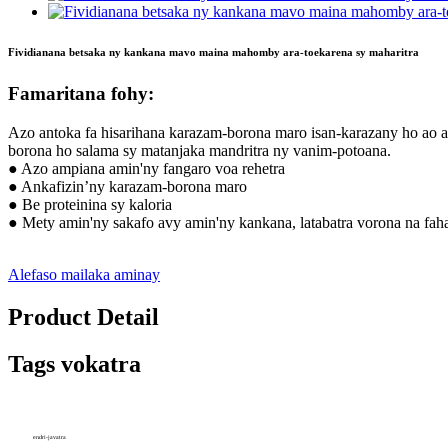
Fividianana betsaka ny kankana mavo maina mahomby ara-toekarena sy maharitra
Famaritana fohy:
Azo antoka fa hisarihana karazam-borona maro isan-karazany ho ao an
borona ho salama sy matanjaka mandritra ny vanim-potoana.
● Azo ampiana amin'ny fangaro voa rehetra
● Ankafizin’ny karazam-borona maro
● Be proteinina sy kaloria
● Mety amin'ny sakafo avy amin'ny kankana, latabatra vorona na fah
Alefaso mailaka aminay
Product Detail
Tags vokatra
endri-javatra