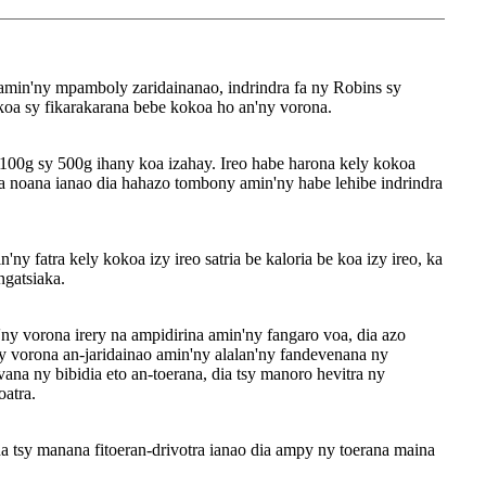
 amin'ny mpamboly zaridainanao, indrindra fa ny Robins sy
oa sy fikarakarana bebe kokoa ho an'ny vorona.
a 100g sy 500g ihany koa izahay. Ireo habe harona kely kokoa
a noana ianao dia hahazo tombony amin'ny habe lehibe indrindra
y fatra kely kokoa izy ireo satria be kaloria be koa izy ireo, ka
ngatsiaka.
y vorona irery na ampidirina amin'ny fangaro voa, dia azo
 vorona an-jaridainao amin'ny alalan'ny fandevenana ny
ana ny bibidia eto an-toerana, dia tsy manoro hevitra ny
atra.
ha tsy manana fitoeran-drivotra ianao dia ampy ny toerana maina