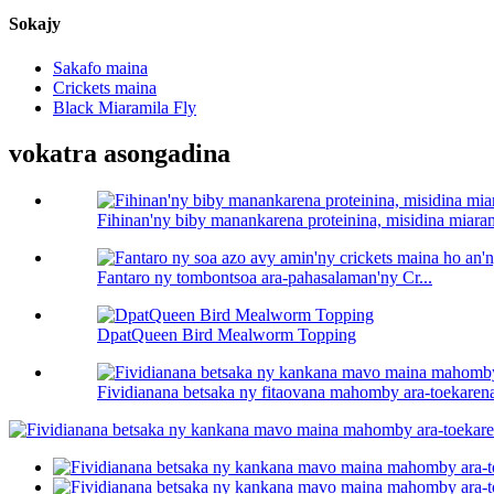
Sokajy
Sakafo maina
Crickets maina
Black Miaramila Fly
vokatra asongadina
Fihinan'ny biby manankarena proteinina, misidina miara
Fantaro ny tombontsoa ara-pahasalaman'ny Cr...
DpatQueen Bird Mealworm Topping
Fividianana betsaka ny fitaovana mahomby ara-toekarena 