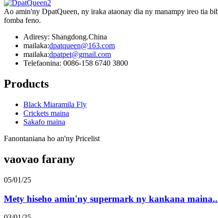
Ao amin'ny DpatQueen, ny iraka ataonay dia ny manampy ireo tia bib
fomba feno.
Adiresy: Shangdong.China
mailaka:
dpatqueen@163.com
mailaka:
dpatpet@gmail.com
Telefaonina: 0086-158 6740 3800
Products
Black Miaramila Fly
Crickets maina
Sakafo maina
Fanontaniana ho an'ny Pricelist
vaovao farany
05/01/25
Mety hiseho amin'ny supermark ny kankana maina..
03/01/25