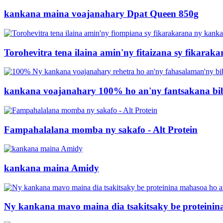
kankana maina voajanahary Dpat Queen 850g
Torohevitra tena ilaina amin'ny fitaizana sy fikaraka
kankana voajanahary 100% ho an'ny fantsakana bib
Fampahalalana momba ny sakafo - Alt Protein
kankana maina Amidy
Ny kankana mavo maina dia tsakitsaky be proteinina