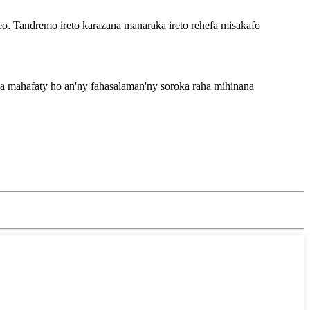
eo. Tandremo ireto karazana manaraka ireto rehefa misakafo
za mahafaty ho an'ny fahasalaman'ny soroka raha mihinana