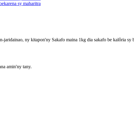
-jaridainao, ny kitapon'ny Sakafo maina 1kg dia sakafo be kalôria sy 
ana amin'ny tany.