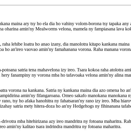
kana maina ary tsy ho ela dia ho vahiny volom-borona tsy tapaka any
a oharina amin'ny Mealworms velona, ​​mamela ny fampiasana lava kok
a, raha lehibe loatra ho anao izany, dia manolotra kitapo kankana main
hasoa ho an'ireo vaovao amin'ny famahanana vorona. Raha manana voron
oana satria tena mahavelona izy ireo. Tsara kokoa raha atolotra amin'n
ila hery fanampiny ny vorona mba ho tafavoaka velona amin'ny alina ma
tra vorona na kankana. Satria ny kankana maina dia azo omena ho an'n
 ampidirina amin'ny fifangaroana. Omeo sakafo manokana manokana ny
ano, tsy ho afaka hanohitra ny fahatsaran'ny rano izy ireo. Mba hiarov
hay satria mety hitera-doza ho an'ny Hedgehogs ny fihinanana tafaho
-drivotra mba hitehirizana azy ireo mandritra ny fotoana maharitra. Ra
eo amin'ny kalitao tsara indrindra mandritra ny fotoana maharitra.