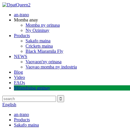
an-trano
Momba anay
Momba ny orinasa
Ny Ozininay
Products
Sakafo maina
Crickets maina
Black Miaramila Fly
NEWS
Vaovaon'ny orinasa
Vaovao momba ny indostria
Blog
Video
FAQs
Mifandraisa aminay
English
an-trano
Products
Sakafo maina