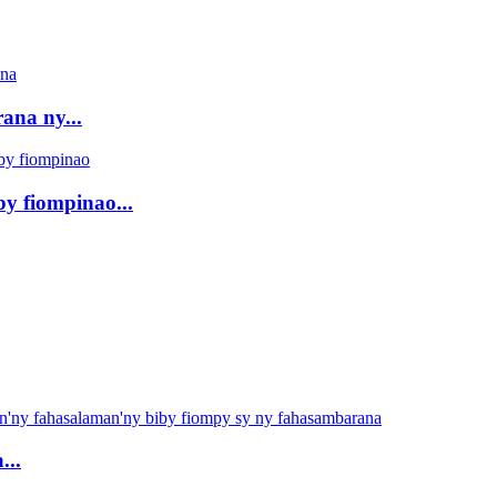
rana ny...
y fiompinao...
...