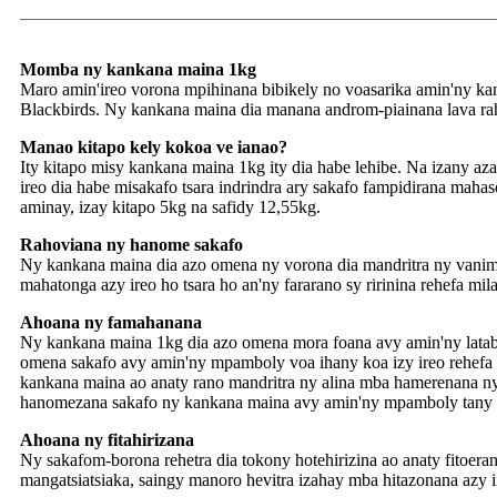
Momba ny kankana maina 1kg
Maro amin'ireo vorona mpihinana bibikely no voasarika amin'ny kan
Blackbirds. Ny kankana maina dia manana androm-piainana lava rah
Manao kitapo kely kokoa ve ianao?
Ity kitapo misy kankana maina 1kg ity dia habe lehibe. Na izany az
ireo dia habe misakafo tsara indrindra ary sakafo fampidirana ma
aminay, izay kitapo 5kg na safidy 12,55kg.
Rahoviana ny hanome sakafo
Ny kankana maina dia azo omena ny vorona dia mandritra ny vanim-pot
mahatonga azy ireo ho tsara ho an'ny fararano sy ririnina rehefa m
Ahoana ny famahanana
Ny kankana maina 1kg dia azo omena mora foana avy amin'ny lataba
omena sakafo avy amin'ny mpamboly voa ihany koa izy ireo rehefa
kankana maina ao anaty rano mandritra ny alina mba hamerenana ny r
hanomezana sakafo ny kankana maina avy amin'ny mpamboly tany iza
Ahoana ny fitahirizana
Ny sakafom-borona rehetra dia tokony hotehirizina ao anaty fitoeran
mangatsiatsiaka, saingy manoro hevitra izahay mba hitazonana azy ir