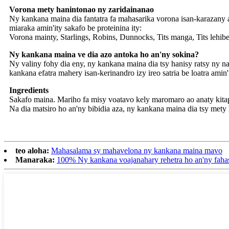
Vorona mety hanintonao ny zaridainanao
Ny kankana maina dia fantatra fa mahasarika vorona isan-karazany 
miaraka amin'ity sakafo be proteinina ity:
Vorona mainty, Starlings, Robins, Dunnocks, Tits manga, Tits lehibe
Ny kankana maina ve dia azo antoka ho an'ny sokina?
Ny valiny fohy dia eny, ny kankana maina dia tsy hanisy ratsy ny 
kankana efatra mahery isan-kerinandro izy ireo satria be loatra amin
Ingredients
Sakafo maina. Mariho fa misy voatavo kely maromaro ao anaty kitap
Na dia matsiro ho an'ny bibidia aza, ny kankana maina dia tsy mety
teo aloha:
Mahasalama sy mahavelona ny kankana maina mavo
Manaraka:
100% Ny kankana voajanahary rehetra ho an'ny faha