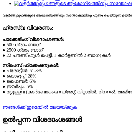
വളർത്തുമൃഗങ്ങളുടെ ആരോഗ്യത്തിനും സന്തോഷത്തിനും ഗുണം ചെയ്യുന്ന ഉയർന്
ഹ്രസ്വ വിവരണം:
പാക്കേജിംഗ് വിശദാംശങ്ങൾ:
● 500 ഗ്രാം ബാഗ്
● 2500 ഗ്രാം ബാഗ്
● 22 പൗണ്ട് ഫുൾ പെട്ടി, 1 കാർട്ടണിൽ 2 ബാഗുകൾ
സ്പെസിഫിക്കേഷനുകൾ:
● പ്രോട്ടീൻ: 51.8%
● കൊഴുപ്പ്: 28%
● ഫൈബർ: 6%
● ഈർപ്പം: 5%
● മറ്റുള്ളവ (കാർബോഹൈഡ്രേറ്റ്, വിറ്റാമിൻ, മിനറൽ, അമ
ഞങ്ങൾക്ക് ഇമെയിൽ അയയ്ക്കുക
ഉൽപ്പന്ന വിശദാംശങ്ങൾ