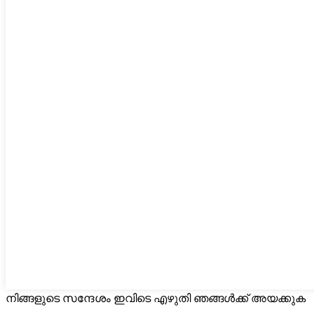
നിങ്ങളുടെ സന്ദേശം ഇവിടെ എഴുതി ഞങ്ങൾക്ക് അയക്കുക