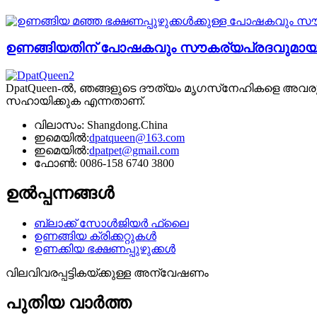
ഉണങ്ങിയതിന് പോഷകവും സൗകര്യപ്രദവുമായ പ്ര
DpatQueen-ൽ, ഞങ്ങളുടെ ദൗത്യം മൃഗസ്‌നേഹികളെ അവ
സഹായിക്കുക എന്നതാണ്.
വിലാസം: Shangdong.China
ഇമെയിൽ:
dpatqueen@163.com
ഇമെയിൽ:
dpatpet@gmail.com
ഫോൺ: 0086-158 6740 3800
ഉൽപ്പന്നങ്ങൾ
ബ്ലാക്ക് സോൾജിയർ ഫ്ലൈ
ഉണങ്ങിയ ക്രിക്കറ്റുകൾ
ഉണക്കിയ ഭക്ഷണപ്പുഴുക്കൾ
വിലവിവരപ്പട്ടികയ്ക്കുള്ള അന്വേഷണം
പുതിയ വാർത്ത