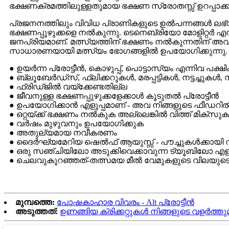
ഭക്ഷണക്രമത്തിലുള്ളതുമായ ഭക്ഷണ സ്രോതസ്സ് ഉറപ്പാക്ക
പ്രജനനത്തിലും വിവിധ പ്രാണികളുടെ ഉൽപന്നങ്ങൾ ലഭ്യ
ഭക്ഷണപ്പുഴുക്കളെ നൽകുന്നു. ടെനെബ്രിയോ മോളിറ്റർ 
ജനപ്രിയമാണ്. മത്സ്യത്തിന് ഭക്ഷണം നൽകുന്നതിന് അവ
സാധാരണയായി മത്സ്യം ഭോഗങ്ങളിൽ ഉപയോഗിക്കുന്നു.
● ഉയർന്ന പ്രോട്ടീൻ, കൊഴുപ്പ്, പൊട്ടാസ്യം എന്നിവ 
● ബ്ലൂബേർഡ്സ്, ഫ്ലിക്കറുകൾ, മരപ്പട്ടികൾ, നട്ടച്ചുക
● ഫ്രിഡ്ജിൽ വയ്ക്കേണ്ടതില്ല
● ജീവനുള്ള ഭക്ഷണപ്പുഴുക്കളേക്കാൾ കൂടുതൽ പ്രോട്ടീൻ
● ഉപയോഗിക്കാൻ എളുപ്പമാണ് - അവ നിങ്ങളുടെ ഫീഡറിൽ 
● ഒറ്റയ്ക്ക് ഭക്ഷണം നൽകുക അല്ലെങ്കിൽ വിത്ത് മിക്സുക
● വർഷം മുഴുവനും ഉപയോഗിക്കുക
● അതുല്യമായ നവീകരണം
● ദൈർഘ്യമേറിയ ഷെൽഫ് ആയുസ്സ് - പൗച്ചുകൾക്കായി വീണ്
● ഒരു സഞ്ചിയിലോ അടുക്കിവെക്കാവുന്ന ട്യൂബിലോ എ
● ചെലവുകുറഞ്ഞത്-തത്സമയ മീൽ വേമുകളുടെ വിലയുടെ 1/
മുമ്പത്തെ:
പോഷകാഹാര വിവരം - Alt പ്രോട്ടീൻ
അടുത്തത്:
ഉണങ്ങിയ ക്രിക്കറ്റുകൾ നിങ്ങളുടെ വളർത