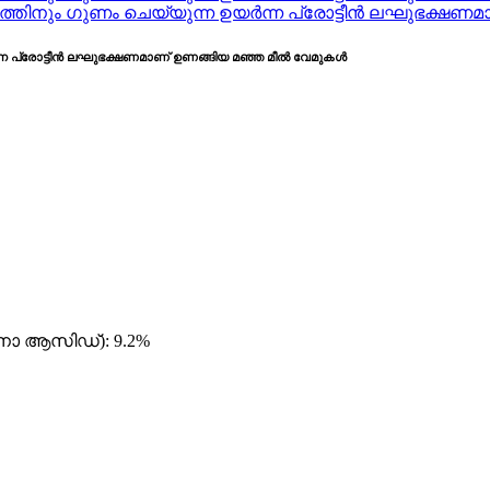
ന പ്രോട്ടീൻ ലഘുഭക്ഷണമാണ് ഉണങ്ങിയ മഞ്ഞ മീൽ വേമുകൾ
ിനോ ആസിഡ്): 9.2%