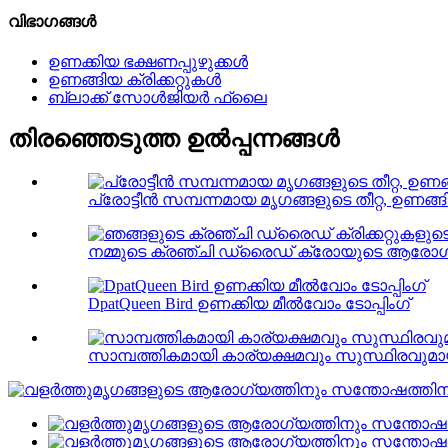
വിഭാഗങ്ങൾ
ഉണക്കിയ ഭക്ഷണപ്പുഴുക്കൾ
ഉണങ്ങിയ ക്രിക്കറ്റുകൾ
ബ്ലാക്ക് സോൾജിയർ ഫ്ലൈ
തിരഞ്ഞെടുത്ത ഉൽപ്പന്നങ്ങൾ
പ്രോട്ടീൻ സമ്പന്നമായ മൃഗങ്ങളുടെ തീറ്റ, ഉണങ്
നമ്മുടെ ക്രഞ്ചി ഡ്രൈഡ് ക്രോയുടെ ആരോഗ്
DpatQueen Bird ഉണക്കിയ മീൽവോം ടോപ്പിംഗ്
സാമ്പത്തികമായി കാര്യക്ഷമവും സുസ്ഥിരവുമായ