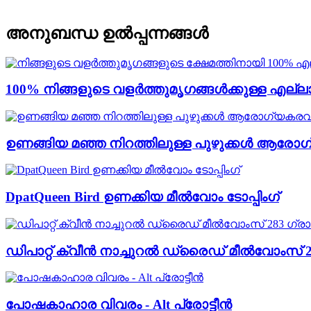
അനുബന്ധ ഉൽപ്പന്നങ്ങൾ
100% നിങ്ങളുടെ വളർത്തുമൃഗങ്ങൾക്കുള്ള എല്ലാ
ഉണങ്ങിയ മഞ്ഞ നിറത്തിലുള്ള പുഴുക്കൾ ആര
DpatQueen Bird ഉണക്കിയ മീൽവോം ടോപ്പിംഗ്
ഡിപാറ്റ് ക്വീൻ നാച്ചുറൽ ഡ്രൈഡ് മീൽവോംസ് 2
പോഷകാഹാര വിവരം - Alt പ്രോട്ടീൻ