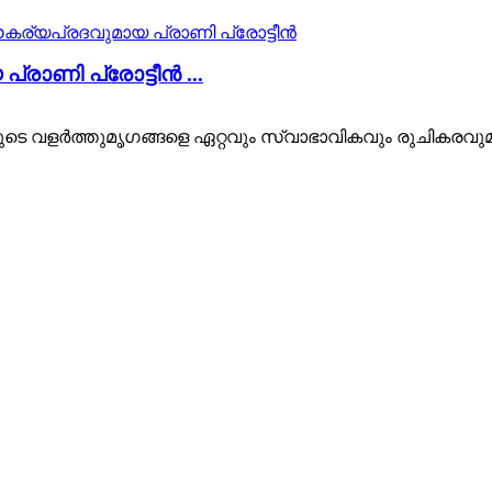
ാണി പ്രോട്ടീൻ ...
രുടെ വളർത്തുമൃഗങ്ങളെ ഏറ്റവും സ്വാഭാവികവും രുചിക