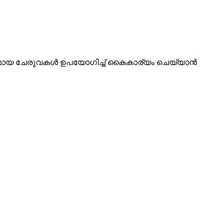
രവുമായ ചേരുവകൾ ഉപയോഗിച്ച് കൈകാര്യം ചെയ്യാൻ