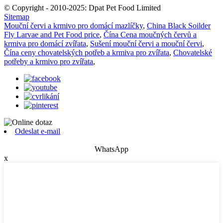
© Copyright - 2010-2025: Dpat Pet Food Limited
Sitemap
Mouční červi a krmivo pro domácí mazlíčky
,
China Black Soilder
Fly Larvae and Pet Food price
,
Čína Cena moučných červů a
krmiva pro domácí zvířata
,
Sušení mouční červi a mouční červi
,
Čína ceny chovatelských potřeb a krmiva pro zvířata
,
Chovatelské
potřeby a krmivo pro zvířata
,
Odeslat e-mail
WhatsApp
x