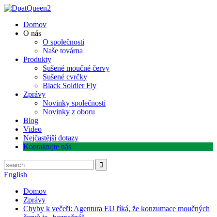
Domov
O nás
O společnosti
Naše továrna
Produkty
Sušené moučné červy
Sušené cvrčky
Black Soldier Fly
Zprávy
Novinky společnosti
Novinky z oboru
Blog
Video
Nejčastější dotazy
Kontaktujte nás
English
Domov
Zprávy
Chyby k večeři: Agentura EU říká, že konzumace moučných