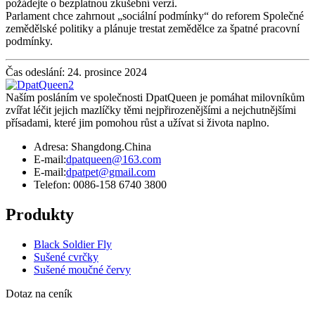
požádejte o bezplatnou zkušební verzi.
Parlament chce zahrnout „sociální podmínky“ do reforem Společné
zemědělské politiky a plánuje trestat zemědělce za špatné pracovní
podmínky.
Čas odeslání: 24. prosince 2024
Naším posláním ve společnosti DpatQueen je pomáhat milovníkům
zvířat léčit jejich mazlíčky těmi nejpřirozenějšími a nejchutnějšími
přísadami, které jim pomohou růst a užívat si života naplno.
Adresa: Shangdong.China
E-mail:
dpatqueen@163.com
E-mail:
dpatpet@gmail.com
Telefon: 0086-158 6740 3800
Produkty
Black Soldier Fly
Sušené cvrčky
Sušené moučné červy
Dotaz na ceník