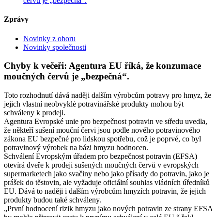
červů je „bezpečná“.
Zprávy
Novinky z oboru
Novinky společnosti
Chyby k večeři: Agentura EU říká, že konzumace
moučných červů je „bezpečná“.
Toto rozhodnutí dává naději dalším výrobcům potravy pro hmyz, že
jejich vlastní neobvyklé potravinářské produkty mohou být
schváleny k prodeji.
Agentura Evropské unie pro bezpečnost potravin ve středu uvedla,
že někteří sušení mouční červi jsou podle nového potravinového
zákona EU bezpečné pro lidskou spotřebu, což je poprvé, co byl
potravinový výrobek na bázi hmyzu hodnocen.
Schválení Evropským úřadem pro bezpečnost potravin (EFSA)
otevírá dveře k prodeji sušených moučných červů v evropských
supermarketech jako svačiny nebo jako přísady do potravin, jako je
prášek do těstovin, ale vyžaduje oficiální souhlas vládních úředníků
EU. Dává to naději i dalším výrobcům hmyzích potravin, že jejich
produkty budou také schváleny.
„První hodnocení rizik hmyzu jako nových potravin ze strany EFSA