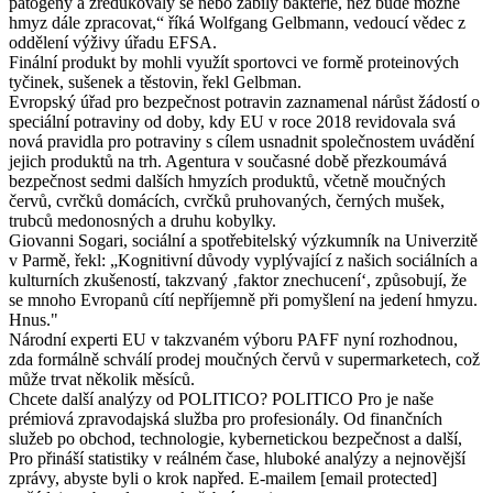
patogeny a zredukovaly se nebo zabily bakterie, než bude možné
hmyz dále zpracovat,“ říká Wolfgang Gelbmann, vedoucí vědec z
oddělení výživy úřadu EFSA.
Finální produkt by mohli využít sportovci ve formě proteinových
tyčinek, sušenek a těstovin, řekl Gelbman.
Evropský úřad pro bezpečnost potravin zaznamenal nárůst žádostí o
speciální potraviny od doby, kdy EU v roce 2018 revidovala svá
nová pravidla pro potraviny s cílem usnadnit společnostem uvádění
jejich produktů na trh. Agentura v současné době přezkoumává
bezpečnost sedmi dalších hmyzích produktů, včetně moučných
červů, cvrčků domácích, cvrčků pruhovaných, černých mušek,
trubců medonosných a druhu kobylky.
Giovanni Sogari, sociální a spotřebitelský výzkumník na Univerzitě
v Parmě, řekl: „Kognitivní důvody vyplývající z našich sociálních a
kulturních zkušeností, takzvaný ‚faktor znechucení‘, způsobují, že
se mnoho Evropanů cítí nepříjemně při pomyšlení na jedení hmyzu.
Hnus."
Národní experti EU v takzvaném výboru PAFF nyní rozhodnou,
zda formálně schválí prodej moučných červů v supermarketech, což
může trvat několik měsíců.
Chcete další analýzy od POLITICO? POLITICO Pro je naše
prémiová zpravodajská služba pro profesionály. Od finančních
služeb po obchod, technologie, kybernetickou bezpečnost a další,
Pro přináší statistiky v reálném čase, hluboké analýzy a nejnovější
zprávy, abyste byli o krok napřed. E-mailem [email protected]