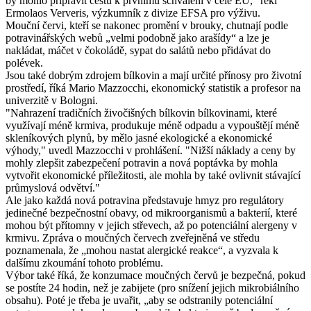
by mohlo připravit cestu k prvnímu schválení v celé EU,“ řekl
Ermolaos Ververis, výzkumník z divize EFSA pro výživu.
Mouční červi, kteří se nakonec promění v brouky, chutnají podle
potravinářských webů „velmi podobně jako arašídy“ a lze je
nakládat, máčet v čokoládě, sypat do salátů nebo přidávat do
polévek.
Jsou také dobrým zdrojem bílkovin a mají určité přínosy pro životní
prostředí, říká Mario Mazzocchi, ekonomický statistik a profesor na
univerzitě v Bologni.
"Nahrazení tradičních živočišných bílkovin bílkovinami, které
využívají méně krmiva, produkuje méně odpadu a vypouštějí méně
skleníkových plynů, by mělo jasné ekologické a ekonomické
výhody," uvedl Mazzocchi v prohlášení. "Nižší náklady a ceny by
mohly zlepšit zabezpečení potravin a nová poptávka by mohla
vytvořit ekonomické příležitosti, ale mohla by také ovlivnit stávající
průmyslová odvětví."
Ale jako každá nová potravina představuje hmyz pro regulátory
jedinečné bezpečnostní obavy, od mikroorganismů a bakterií, které
mohou být přítomny v jejich střevech, až po potenciální alergeny v
krmivu. Zpráva o moučných červech zveřejněná ve středu
poznamenala, že „mohou nastat alergické reakce“, a vyzvala k
dalšímu zkoumání tohoto problému.
Výbor také říká, že konzumace moučných červů je bezpečná, pokud
se postíte 24 hodin, než je zabijete (pro snížení jejich mikrobiálního
obsahu). Poté je třeba je uvařit, „aby se odstranily potenciální