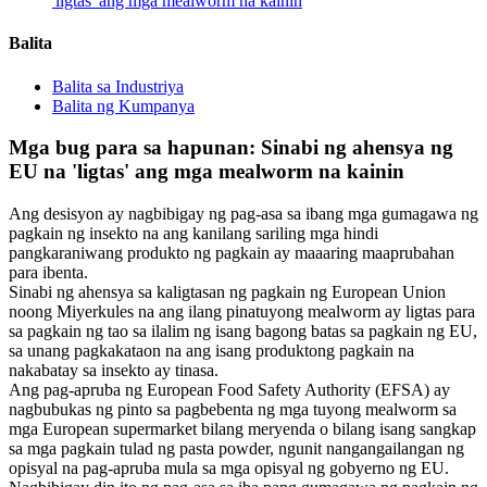
'ligtas' ang mga mealworm na kainin
Balita
Balita sa Industriya
Balita ng Kumpanya
Mga bug para sa hapunan: Sinabi ng ahensya ng
EU na 'ligtas' ang mga mealworm na kainin
Ang desisyon ay nagbibigay ng pag-asa sa ibang mga gumagawa ng
pagkain ng insekto na ang kanilang sariling mga hindi
pangkaraniwang produkto ng pagkain ay maaaring maaprubahan
para ibenta.
Sinabi ng ahensya sa kaligtasan ng pagkain ng European Union
noong Miyerkules na ang ilang pinatuyong mealworm ay ligtas para
sa pagkain ng tao sa ilalim ng isang bagong batas sa pagkain ng EU,
sa unang pagkakataon na ang isang produktong pagkain na
nakabatay sa insekto ay tinasa.
Ang pag-apruba ng European Food Safety Authority (EFSA) ay
nagbubukas ng pinto sa pagbebenta ng mga tuyong mealworm sa
mga European supermarket bilang meryenda o bilang isang sangkap
sa mga pagkain tulad ng pasta powder, ngunit nangangailangan ng
opisyal na pag-apruba mula sa mga opisyal ng gobyerno ng EU.