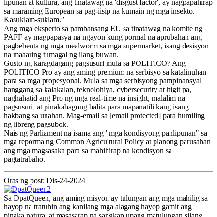
lipunan at kultura, ang tinatawag na 'disgust factor', ay nagpapahirap
sa maraming European sa pag-iisip na kumain ng mga insekto.
Kasuklam-suklam.”
Ang mga eksperto sa pambansang EU sa tinatawag na komite ng
PAFF ay magpapasya na ngayon kung pormal na aprubahan ang
pagbebenta ng mga mealworm sa mga supermarket, isang desisyon
na maaaring tumagal ng ilang buwan.
Gusto ng karagdagang pagsusuri mula sa POLITICO? Ang
POLITICO Pro ay ang aming premium na serbisyo sa katalinuhan
para sa mga propesyonal. Mula sa mga serbisyong pampinansyal
hanggang sa kalakalan, teknolohiya, cybersecurity at higit pa,
naghahatid ang Pro ng mga real-time na insight, malalim na
pagsusuri, at pinakabagong balita para mapanatili kang isang
hakbang sa unahan. Mag-email sa [email protected] para humiling
ng libreng pagsubok.
Nais ng Parliament na isama ang "mga kondisyong panlipunan" sa
mga reporma ng Common Agricultural Policy at planong parusahan
ang mga magsasaka para sa mahihirap na kondisyon sa
pagtatrabaho.
Oras ng post: Dis-24-2024
Sa DpatQueen, ang aming misyon ay tulungan ang mga mahilig sa
hayop na tratuhin ang kanilang mga alagang hayop gamit ang
pinaka natural at masasarap na sangkap upang matulungan silang