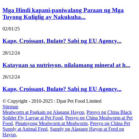
Mga Hindi kapani-paniwalang Paraan ng Mga
Tuyong Kuliglig ay Nakukuha...
02/01/25
Kape, Croissant, Bulate? Sabi ng EU Agency...
28/12/24
Katayuan sa nutrisyon, nilalamang mineral at h...
26/12/24
Kape, Croissant, Bulate? Sabi ng EU Agency...
© Copyright - 2010-2025 : Dpat Pet Food Limited
Sitemap
Mealworm at Pagkain ng Alagang Hayop
,
Presyo ng China Black
Soilder Fly Larvae at Pet Food
,
Presyo ng China Mealworm at Pet
Food
,
Pinatuyong Mealworm at Mealworm
,
Presyo ng China Pet
Supply at Animal Feed
,
Supply ng Alagang Hayop at Feed ng
Hayop
,