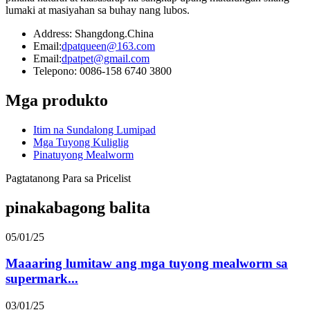
lumaki at masiyahan sa buhay nang lubos.
Address: Shangdong.China
Email:
dpatqueen@163.com
Email:
dpatpet@gmail.com
Telepono: 0086-158 6740 3800
Mga produkto
Itim na Sundalong Lumipad
Mga Tuyong Kuliglig
Pinatuyong Mealworm
Pagtatanong Para sa Pricelist
pinakabagong balita
05/01/25
Maaaring lumitaw ang mga tuyong mealworm sa
supermark...
03/01/25