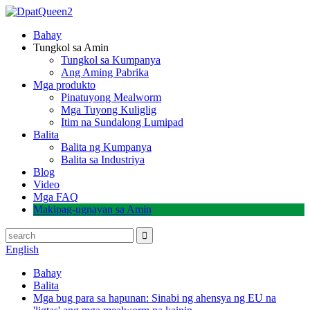
Bahay
Tungkol sa Amin
Tungkol sa Kumpanya
Ang Aming Pabrika
Mga produkto
Pinatuyong Mealworm
Mga Tuyong Kuliglig
Itim na Sundalong Lumipad
Balita
Balita ng Kumpanya
Balita sa Industriya
Blog
Video
Mga FAQ
Makipag-ugnayan sa Amin
English
Bahay
Balita
Mga bug para sa hapunan: Sinabi ng ahensya ng EU na