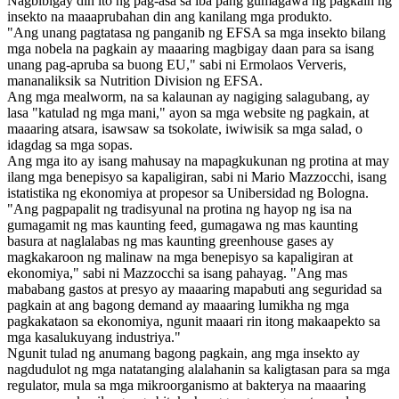
Nagbibigay din ito ng pag-asa sa iba pang gumagawa ng pagkain ng
insekto na maaaprubahan din ang kanilang mga produkto.
"Ang unang pagtatasa ng panganib ng EFSA sa mga insekto bilang
mga nobela na pagkain ay maaaring magbigay daan para sa isang
unang pag-apruba sa buong EU," sabi ni Ermolaos Ververis,
mananaliksik sa Nutrition Division ng EFSA.
Ang mga mealworm, na sa kalaunan ay nagiging salagubang, ay
lasa "katulad ng mga mani," ayon sa mga website ng pagkain, at
maaaring atsara, isawsaw sa tsokolate, iwiwisik sa mga salad, o
idagdag sa mga sopas.
Ang mga ito ay isang mahusay na mapagkukunan ng protina at may
ilang mga benepisyo sa kapaligiran, sabi ni Mario Mazzocchi, isang
istatistika ng ekonomiya at propesor sa Unibersidad ng Bologna.
"Ang pagpapalit ng tradisyunal na protina ng hayop ng isa na
gumagamit ng mas kaunting feed, gumagawa ng mas kaunting
basura at naglalabas ng mas kaunting greenhouse gases ay
magkakaroon ng malinaw na mga benepisyo sa kapaligiran at
ekonomiya," sabi ni Mazzocchi sa isang pahayag. "Ang mas
mababang gastos at presyo ay maaaring mapabuti ang seguridad sa
pagkain at ang bagong demand ay maaaring lumikha ng mga
pagkakataon sa ekonomiya, ngunit maaari rin itong makaapekto sa
mga kasalukuyang industriya."
Ngunit tulad ng anumang bagong pagkain, ang mga insekto ay
nagdudulot ng mga natatanging alalahanin sa kaligtasan para sa mga
regulator, mula sa mga mikroorganismo at bakterya na maaaring