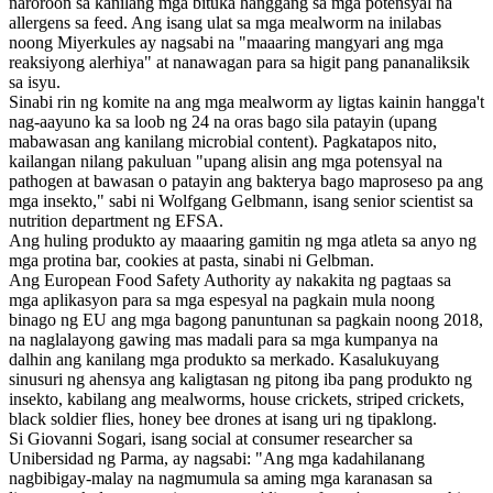
naroroon sa kanilang mga bituka hanggang sa mga potensyal na
allergens sa feed. Ang isang ulat sa mga mealworm na inilabas
noong Miyerkules ay nagsabi na "maaaring mangyari ang mga
reaksiyong alerhiya" at nanawagan para sa higit pang pananaliksik
sa isyu.
Sinabi rin ng komite na ang mga mealworm ay ligtas kainin hangga't
nag-aayuno ka sa loob ng 24 na oras bago sila patayin (upang
mabawasan ang kanilang microbial content). Pagkatapos nito,
kailangan nilang pakuluan "upang alisin ang mga potensyal na
pathogen at bawasan o patayin ang bakterya bago maproseso pa ang
mga insekto," sabi ni Wolfgang Gelbmann, isang senior scientist sa
nutrition department ng EFSA.
Ang huling produkto ay maaaring gamitin ng mga atleta sa anyo ng
mga protina bar, cookies at pasta, sinabi ni Gelbman.
Ang European Food Safety Authority ay nakakita ng pagtaas sa
mga aplikasyon para sa mga espesyal na pagkain mula noong
binago ng EU ang mga bagong panuntunan sa pagkain noong 2018,
na naglalayong gawing mas madali para sa mga kumpanya na
dalhin ang kanilang mga produkto sa merkado. Kasalukuyang
sinusuri ng ahensya ang kaligtasan ng pitong iba pang produkto ng
insekto, kabilang ang mealworms, house crickets, striped crickets,
black soldier flies, honey bee drones at isang uri ng tipaklong.
Si Giovanni Sogari, isang social at consumer researcher sa
Unibersidad ng Parma, ay nagsabi: "Ang mga kadahilanang
nagbibigay-malay na nagmumula sa aming mga karanasan sa