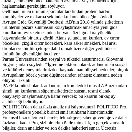
fazla işlenmeden önce bakterileri azaltmak veya öldürmek için"
haşlanmaları gerektiğini söylüyor.
Gelbman, nihai ürünün sporcular tarafından protein barları,
kurabiyeler ve makarna şeklinde kullanılabileceğini söyledi.
Avrupa Gıda Güvenliği Otoritesi, AB'nin 2018 yılında şirketlerin
ürünlerini pazara sunmasını kolaylaştırmak amacıyla yeni gıda
kurallarını revize etmesinden bu yana özel gıdalara yönelik
başvurularda bir artış gördü. Ajans şu anda un kurtları, ev cırcır
böcekleri, çizgili cırcır böcekleri, kara asker sinekleri, bal arısı
dronları ve bir tür çekirge dahil olmak üzere diğer yedi böcek
ürününün güvenliğini inceliyor.
Parma Üniversitesi'nden sosyal ve tüketici araştırmacısı Giovanni
Sogari şunları söyledi: “'İğrenme faktörü' olarak adlandırılan sosyal
ve kültürel deneyimlerimizden kaynaklanan bilişsel nedenler, birçok
Avrupalının böcek yeme düşüncesinden rahatsız olmasına neden
oluyor. Tiksinti.”
PAFF komitesi olarak adlandırılan komitedeki ulusal AB uzmanları
şimdi, un kurtlarının süpermarketlerde satışını resmi olarak
onaylayıp onaylamamaya karar verecek; bu kararın birkaç ay
alabileceği belirtiliyor.
POLITICO'dan daha fazla analiz mi istiyorsunuz? POLITICO Pro,
profesyonellere yönelik birinci sınıf istihbarat hizmetimizdir.
Finansal hizmetlerden ticarete, teknolojiye, siber güvenliğe ve daha
fazlasına kadar Pro, sizi bir adım önde tutmak için gerçek zamanlı
bilgiler, derin analizler ve son dakika haberleri sunar. Ücretsiz