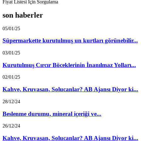
Fiyat Listesi İçin Sorgulama
son haberler
05/01/25
Süpermarkette kurutulmuş un kurtları görünebilir...
03/01/25
Kurutulmuş Cırcır Böceklerinin İnanılmaz Yolları...
02/01/25
Kahve, Kruvasan, Solucanlar? AB Ajansı Diyor ki...
28/12/24
Beslenme durumu, mineral içeriği ve...
26/12/24
Kahve, Kruvasan, Solucanlar? AB Ajansı Diyor ki...