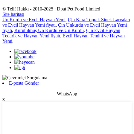
© Telif Hakkı - 2010-2025 : Dpat Pet Food Limited
Site haritası
Un Kurdu ve Evcil Hayvan Yemi
,
Çin Kara Toprak Sinek Larvaları
ve Evcil Hayvan Yemi fiyatı
,
Çin Unkurdu ve Evcil Hayvan Yemi
fiyatı
,
Kurutulmuş Un Kurdu ve Un Kurdu
,
Çin Evcil Hayvan
Tedarik ve Hayvan Yemi fiyatı
,
Evcil Hayvan Temini ve Hayvan
Yemi
,
E-posta Gönder
WhatsApp
x