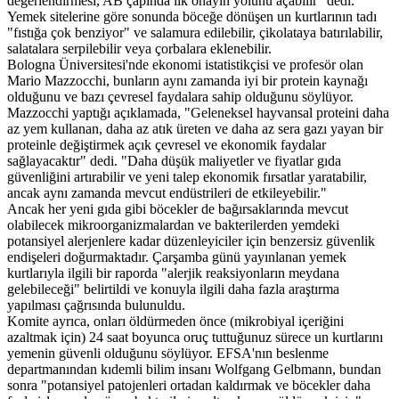
değerlendirmesi, AB çapında ilk onayın yolunu açabilir" dedi.
Yemek sitelerine göre sonunda böceğe dönüşen un kurtlarının tadı
"fıstığa çok benziyor" ve salamura edilebilir, çikolataya batırılabilir,
salatalara serpilebilir veya çorbalara eklenebilir.
Bologna Üniversitesi'nde ekonomi istatistikçisi ve profesör olan
Mario Mazzocchi, bunların aynı zamanda iyi bir protein kaynağı
olduğunu ve bazı çevresel faydalara sahip olduğunu söylüyor.
Mazzocchi yaptığı açıklamada, "Geleneksel hayvansal proteini daha
az yem kullanan, daha az atık üreten ve daha az sera gazı yayan bir
proteinle değiştirmek açık çevresel ve ekonomik faydalar
sağlayacaktır" dedi. "Daha düşük maliyetler ve fiyatlar gıda
güvenliğini artırabilir ve yeni talep ekonomik fırsatlar yaratabilir,
ancak aynı zamanda mevcut endüstrileri de etkileyebilir."
Ancak her yeni gıda gibi böcekler de bağırsaklarında mevcut
olabilecek mikroorganizmalardan ve bakterilerden yemdeki
potansiyel alerjenlere kadar düzenleyiciler için benzersiz güvenlik
endişeleri doğurmaktadır. Çarşamba günü yayınlanan yemek
kurtlarıyla ilgili bir raporda "alerjik reaksiyonların meydana
gelebileceği" belirtildi ve konuyla ilgili daha fazla araştırma
yapılması çağrısında bulunuldu.
Komite ayrıca, onları öldürmeden önce (mikrobiyal içeriğini
azaltmak için) 24 saat boyunca oruç tuttuğunuz sürece un kurtlarını
yemenin güvenli olduğunu söylüyor. EFSA'nın beslenme
departmanından kıdemli bilim insanı Wolfgang Gelbmann, bundan
sonra "potansiyel patojenleri ortadan kaldırmak ve böcekler daha