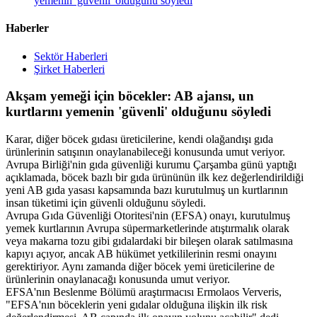
yemenin 'güvenli' olduğunu söyledi
Haberler
Sektör Haberleri
Şirket Haberleri
Akşam yemeği için böcekler: AB ajansı, un
kurtlarını yemenin 'güvenli' olduğunu söyledi
Karar, diğer böcek gıdası üreticilerine, kendi olağandışı gıda
ürünlerinin satışının onaylanabileceği konusunda umut veriyor.
Avrupa Birliği'nin gıda güvenliği kurumu Çarşamba günü yaptığı
açıklamada, böcek bazlı bir gıda ürününün ilk kez değerlendirildiği
yeni AB gıda yasası kapsamında bazı kurutulmuş un kurtlarının
insan tüketimi için güvenli olduğunu söyledi.
Avrupa Gıda Güvenliği Otoritesi'nin (EFSA) onayı, kurutulmuş
yemek kurtlarının Avrupa süpermarketlerinde atıştırmalık olarak
veya makarna tozu gibi gıdalardaki bir bileşen olarak satılmasına
kapıyı açıyor, ancak AB hükümet yetkililerinin resmi onayını
gerektiriyor. Aynı zamanda diğer böcek yemi üreticilerine de
ürünlerinin onaylanacağı konusunda umut veriyor.
EFSA'nın Beslenme Bölümü araştırmacısı Ermolaos Ververis,
"EFSA'nın böceklerin yeni gıdalar olduğuna ilişkin ilk risk