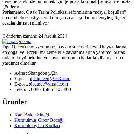
deneme talebinde bulunmak için [e-posta korumalı] adresine e-posta
gönderin.
Parlamento, Ortak Tarım Politikası reformlarına “sosyal koşulları”
da dahil etmek istiyor ve kötü çalışma koşulları nedeniyle çiftçileri
cezalandırmayı planlıyor.
Gönderim zamanı: 24 Aralık 2024
DpatQueen'de misyonumuz, hayvan severlerin evcil hayvanlarına
en doğal ve lezzetli malzemelerle davranmalarına yardımcı olarak
onların büyümelerine ve hayattan sonuna kadar keyif almalarına
yardımcı olmaktır.
Adres: Shangdong.Çin
E-posta:
dpatqueen@163.com
E-posta:
dpatpet@gmail.com
Telefon: 0086-158 6740 3800
Ürünler
Kara Asker Sineği
Kurutulmuş Cırcır Böceği
Kurutulmuş Un Kurtları