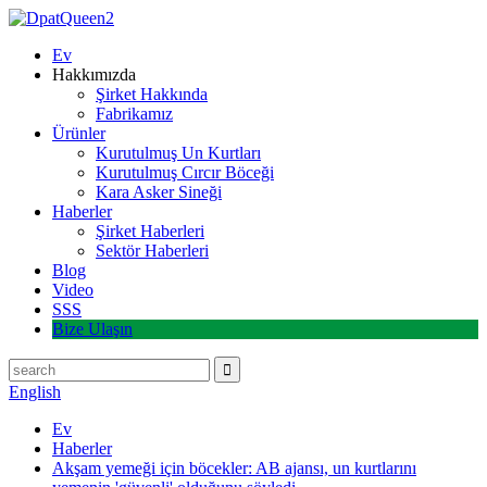
Ev
Hakkımızda
Şirket Hakkında
Fabrikamız
Ürünler
Kurutulmuş Un Kurtları
Kurutulmuş Cırcır Böceği
Kara Asker Sineği
Haberler
Şirket Haberleri
Sektör Haberleri
Blog
Video
SSS
Bize Ulaşın
English
Ev
Haberler
Akşam yemeği için böcekler: AB ajansı, un kurtlarını