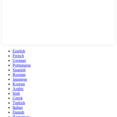
English
French
German
Portuguese
Spanish
Russian
Japanese
Korean
Arabic
Irish
Greek
Turkish
Italian
Danish
Romanian