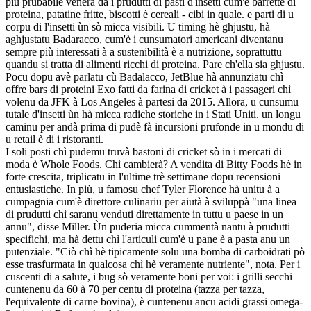
più prubabile venerà da i prudutti di pasti d'insetti cum'è barrette di
proteina, patatine fritte, biscotti è cereali - cibi in quale. e parti di u
corpu di l'insetti ùn sò micca visibili. U timing hè ghjustu, hà
aghjustatu Badaracco, cum'è i cunsumatori americani diventanu
sempre più interessati à a sustenibilità è a nutrizione, soprattuttu
quandu si tratta di alimenti ricchi di proteina. Pare ch'ella sia ghjustu.
Pocu dopu avè parlatu cù Badalacco, JetBlue hà annunziatu chì
offre bars di proteini Exo fatti da farina di cricket à i passageri chì
volenu da JFK à Los Angeles à partesi da 2015. Allora, u cunsumu
tutale d'insetti ùn hà micca radiche storiche in i Stati Uniti. un longu
caminu per andà prima di pudè fà incursioni prufonde in u mondu di
u retail è di i ristoranti.
I soli posti chì pudemu truvà bastoni di cricket sò in i mercati di
moda è Whole Foods. Chì cambierà? A vendita di Bitty Foods hè in
forte crescita, triplicatu in l'ultime trè settimane dopu recensioni
entusiastiche. In più, u famosu chef Tyler Florence hà unitu à a
cumpagnia cum'è direttore culinariu per aiutà à sviluppà "una linea
di prudutti chì saranu venduti direttamente in tuttu u paese in un
annu", disse Miller. Ùn puderia micca cummentà nantu à prudutti
specifichi, ma hà dettu chì l'articuli cum'è u pane è a pasta anu un
putenziale. "Ciò chì hè tipicamente solu una bomba di carboidrati pò
esse trasfurmata in qualcosa chì hè veramente nutriente", nota. Per i
cuscenti di a salute, i bug sò veramente boni per voi: i grilli secchi
cuntenenu da 60 à 70 per centu di proteina (tazza per tazza,
l'equivalente di carne bovina), è cuntenenu ancu acidi grassi omega-