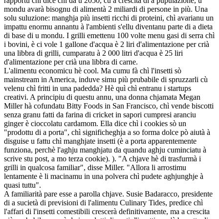
rapportu chì dice chì da u 2050, cù a crescita di a pupulazione, u
mondu avarà bisognu di alimentà 2 miliardi di persone in più. Una
solu suluzione: manghja più insetti ricchi di proteini, chì avarianu un
impattu enormu annantu à l'ambienti s'ellu diventanu parte di a dieta
di base di u mondu. I grilli emettenu 100 volte menu gasi di serra chì
i bovini, è ci vole 1 gallone d'acqua è 2 liri d'alimentazione per crià
una libbra di grilli, cumparatu à 2 000 litri d'acqua è 25 liri
d'alimentazione per crià una libbra di carne.
L'alimentu economicu hè cool. Ma cumu fà chì l'insetti sò
mainstream in America, induve simu più prubabile di spruzzarli cù
velenu chì fritti in una padedda? Hè quì chì entranu i startups
creativi. A principiu di questu annu, una donna chjamata Megan
Miller hà cofundatu Bitty Foods in San Francisco, chì vende biscotti
senza granu fatti da farina di cricket in sapori cumpresi aranciu
ginger è cioccolatu cardamom. Ella dice chì i cookies sò un
"prodottu di a porta", chì significheghja a so forma dolce pò aiutà à
disguise u fattu chì manghjate insetti (è a porta apparentemente
funziona, perchè l'aghju manghjatu da quandu aghju cuminciatu à
scrive stu post, a mo terza cookie). ). "A chjave hè di trasfurmà i
grilli in qualcosa familiar", disse Miller. "Allora li arrostimu
lentamente è li macinamu in una polvera chì pudete aghjunghje à
quasi tuttu".
A familiarità pare esse a parolla chjave. Susie Badaracco, presidente
di a sucietà di previsioni di l'alimentu Culinary Tides, predice chì
l'affari di l'insetti comestibili crescerà definitivamente, ma a crescita