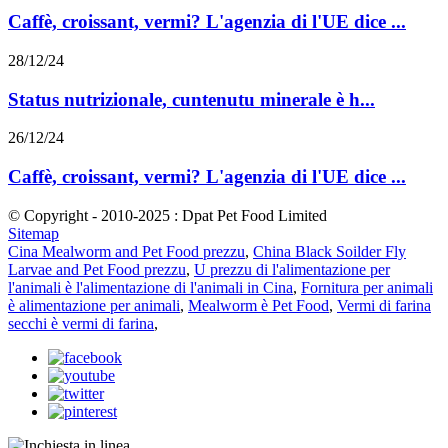
Caffè, croissant, vermi? L'agenzia di l'UE dice ...
28/12/24
Status nutrizionale, cuntenutu minerale è h...
26/12/24
Caffè, croissant, vermi? L'agenzia di l'UE dice ...
© Copyright - 2010-2025 : Dpat Pet Food Limited
Sitemap
Cina Mealworm and Pet Food prezzu
,
China Black Soilder Fly
Larvae and Pet Food prezzu
,
U prezzu di l'alimentazione per
l'animali è l'alimentazione di l'animali in Cina
,
Fornitura per animali
è alimentazione per animali
,
Mealworm è Pet Food
,
Vermi di farina
secchi è vermi di farina
,