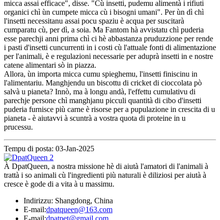
micca assai efficace", disse. "Cù insetti, pudemu alimentà i rifiuti
organici chì ùn cumpete micca cù i bisogni umani". Per ùn dì chì
l'insetti necessitanu assai pocu spaziu è acqua per suscitarà
cumparatu cù, per dì, a soia. Ma Fantom hà avvistatu chì puderia
esse parechji anni prima chì ci hè abbastanza pruduzzione per rende
i pasti d'insetti cuncurrenti in i costi cù l'attuale fonti di alimentazione
per l'animali, è e regulazioni necessarie per aduprà insetti in e nostre
catene alimentari sò in piazza.
Allora, ùn importa micca cumu spieghemu, l'insetti finiscinu in
l'alimentariu. Manghjendu un biscottu di cricket di cioccolata pò
salvà u pianeta? Innò, ma à longu andà, l'effettu cumulativu di
parechje persone chì manghjanu picculi quantità di cibo d'insetti
puderia furnisce più carne è risorse per a pupulazione in crescita di u
pianeta - è aiutavvi à scuntrà a vostra quota di proteine ​​​​in u
prucessu.
Tempu di posta: 03-Jan-2025
À DpatQueen, a nostra missione hè di aiutà l'amatori di l'animali à
trattà i so animali cù l'ingredienti più naturali è diliziosi per aiutà à
cresce è gode di a vita à u massimu.
Indirizzu: Shangdong, China
E-mail:
dpatqueen@163.com
E-mail:
dpatpet@gmail.com