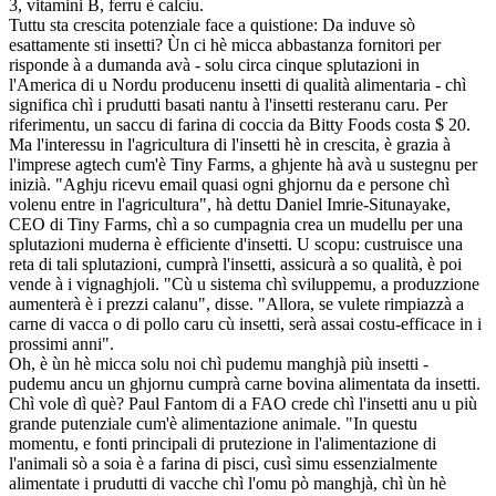
3, vitamini B, ferru è calciu.
Tuttu sta crescita potenziale face a quistione: Da induve sò
esattamente sti insetti? Ùn ci hè micca abbastanza fornitori per
risponde à a dumanda avà - solu circa cinque splutazioni in
l'America di u Nordu producenu insetti di qualità alimentaria - chì
significa chì i prudutti basati nantu à l'insetti resteranu caru. Per
riferimentu, un saccu di farina di coccia da Bitty Foods costa $ 20.
Ma l'interessu in l'agricultura di l'insetti hè in crescita, è grazia à
l'imprese agtech cum'è Tiny Farms, a ghjente hà avà u sustegnu per
inizià. "Aghju ricevu email quasi ogni ghjornu da e persone chì
volenu entre in l'agricultura", hà dettu Daniel Imrie-Situnayake,
CEO di Tiny Farms, chì a so cumpagnia crea un mudellu per una
splutazioni muderna è efficiente d'insetti. U scopu: custruisce una
reta di tali splutazioni, cumprà l'insetti, assicurà a so qualità, è poi
vende à i vignaghjoli. "Cù u sistema chì sviluppemu, a produzzione
aumenterà è i prezzi calanu", disse. "Allora, se vulete rimpiazzà a
carne di vacca o di pollo caru cù insetti, serà assai costu-efficace in i
prossimi anni".
Oh, è ùn hè micca solu noi chì pudemu manghjà più insetti -
pudemu ancu un ghjornu cumprà carne bovina alimentata da insetti.
Chì vole dì què? Paul Fantom di a FAO crede chì l'insetti anu u più
grande putenziale cum'è alimentazione animale. "In questu
momentu, e fonti principali di prutezione in l'alimentazione di
l'animali sò a soia è a farina di pisci, cusì simu essenzialmente
alimentate i prudutti di vacche chì l'omu pò manghjà, chì ùn hè