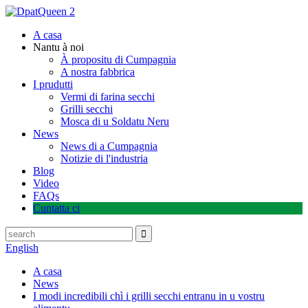
A casa
Nantu à noi
À propositu di Cumpagnia
A nostra fabbrica
I prudutti
Vermi di farina secchi
Grilli secchi
Mosca di u Soldatu Neru
News
News di a Cumpagnia
Notizie di l'industria
Blog
Video
FAQs
Cuntatta ci
English
A casa
News
I modi incredibili chì i grilli secchi entranu in u vostru