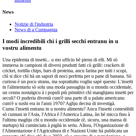
alimentu
News
Notizie di l'industria
News di a Cumpagnia
I modi incredibili chì i grilli secchi entranu in u
vostru alimentu
Una epidemia di insetti... u mo ufficiu hè pienu di elli. Mi sò
immersa in campioni di diversi prudutti fatti cù grilli: crackers di
cricket, tortilla chips, bars di proteina, ancu farina per tutti i scopi,
chì si dice chì hà un sapori di noci perfetta per u pane di banana. Sò
curiosu è un pocu stranu, ma soprattuttu vogliu sapè questu: L'insetti
in l'alimentariu sò solu una moda passaghju in u mondu occidentale,
un cennu nostalgicu à i populi più primitivi chì manghjanu insetti per
seculi? O puderia diventà cum'è una parte di u palatu americanu
cum'è u sushi era in l'anni 1970? Aghju decisu di investigà.
Cumu l'insetti entranu in u nostru alimentu? Ancu l'insetti comestibili
sò cumuni in l'Asia, l'Africa è l'America Latina, ùn hè micca finu à
l'ultimu maghju chì u mondu occidentale (è, sicuru, una mansa di
startups) hà cuminciatu à piglià in seriu. Allora, l'Organizazione di
l'Alimentazione è l'Agricultura di e Nazioni Unite hà publicatu un