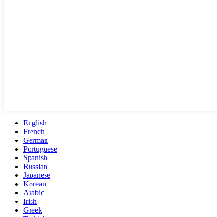
English
French
German
Portuguese
Spanish
Russian
Japanese
Korean
Arabic
Irish
Greek