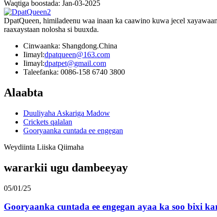
Waqtiga boostada: Jan-03-2025
DpatQueen, himiladeenu waa inaan ka caawino kuwa jecel xayawaan
raaxaystaan ​​nolosha si buuxda.
Cinwaanka: Shangdong.China
Iimayl:
dpatqueen@163.com
Iimayl:
dpatpet@gmail.com
Taleefanka: 0086-158 6740 3800
Alaabta
Duuliyaha Askariga Madow
Crickets qalalan
Gooryaanka cuntada ee engegan
Weydiinta Liiska Qiimaha
wararkii ugu dambeeyay
05/01/25
Gooryaanka cuntada ee engegan ayaa ka soo bixi ka