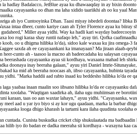
n la hadlay Badalacco, JetBlue ayaa ku dhawaaqday in ay bixin doonto
icmaalka cayayaanka oo dhan ma laha xidido taariikhi ah oo ku yaal M
duunka.
asriga ah iyo Cuntooyinka Dhan. Taasi miyay isbedeli doontaa? Iibka Bi
Waxaa intaa dheer, cunto kariye caan ah Tyler Florence ayaa ku biiray
 gudaheed," Miller ayaa yidhi. Way ka hadli kari wayday badeecooyin g
loo rogi karaa shay runtii nafaqo leh," ayay tiri. Qofka caafimaadka q
koob, oo u dhigma hilibka lo'da), sidoo kale waxaa ku jira omega-3 fatt
ggee saxda ah ee cayayaankani ka imanayaan? Ma jiraan alaab-qeybiyey
 heer-cunto ah - taasoo la macno ah badeecadaha ku salaysan cayaya
a beerashada cayayaanka ayaa sii kordhaya, waxaana mahad leh shirka
dadka doonaya inay beeraha galaan," ayuu yiri Daniel Imrie-Situnayak
shabakad ka mid ah beeraha noocaas ah, iibso cayayaanka, hubinta taya
u yidhi. "Marka haddii aad rabto inaad ku beddesho hilibka lo'da ee
 laga yaabaa inaan maalin soo iibsano hilibka lo'da ee cayayaanku 
nta xoolaha. "Waqtigan xaadirka ah, ilaha ugu muhiimsan ee borotiink
ni karaan, taas oo aan waxtar lahayn," ayuu yidhi. "Cayayaanka, waxa
y meel aad u yar iyo biyo si ay kor ugu qaadaan, marka la barbar dhi
cayayaanka looga dhigo kharash la tartami kara ilaha quudinta xoolaha e
n cuntada. Cunista buskudka cricket chip shukulaatada ma badbaadin 
aa hilib iyo ilo badan ee dadka meeraha sii kordhaya - waxayna kaa ca