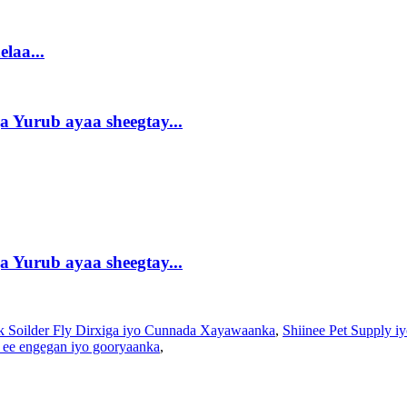
elaa...
 Yurub ayaa sheegtay...
 Yurub ayaa sheegtay...
k Soilder Fly Dirxiga iyo Cunnada Xayawaanka
,
Shiinee Pet Supply 
 ee engegan iyo gooryaanka
,