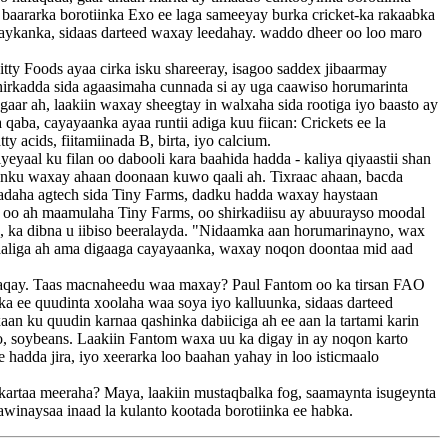
 baararka borotiinka Exo ee laga sameeyay burka cricket-ka rakaabka
araykanka, sidaas darteed waxay leedahay. waddo dheer oo loo maro
tty Foods ayaa cirka isku shareeray, isagoo saddex jibaarmay
 shirkadda sida agaasimaha cunnada si ay uga caawiso horumarinta
aar ah, laakiin waxay sheegtay in walxaha sida rootiga iyo baasto ay
aba, cayayaanka ayaa runtii adiga kuu fiican: Crickets ee la
y acids, fiitamiinada B, birta, iyo calcium.
aal ku filan oo dabooli kara baahida hadda - kaliya qiyaastii shan
anku waxay ahaan doonaan kuwo qaali ah. Tixraac ahaan, bacda
daha agtech sida Tiny Farms, dadku hadda waxay haystaan ​​
e, oo ah maamulaha Tiny Farms, oo shirkadiisu ay abuurayso moodal
da, ka dibna u iibiso beeralayda. "Nidaamka aan horumarinayno, wax
 qaaliga ah ama digaaga cayayaanka, waxay noqon doontaa mid aad
dafaqay. Taas macnaheedu waa maxay? Paul Fantom oo ka tirsan FAO
a ee quudinta xoolaha waa soya iyo kalluunka, sidaas darteed
an ku quudin karnaa qashinka dabiiciga ah ee aan la tartami karin
go, soybeans. Laakiin Fantom waxa uu ka digay in ay noqon karto
e hadda jira, iyo xeerarka loo baahan yahay in loo isticmaalo
kartaa meeraha? Maya, laakiin mustaqbalka fog, saamaynta isugeynta
awinaysaa inaad la kulanto kootada borotiinka ee habka.