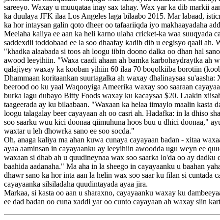
sareeyo. Waxay u muuqataa inay sax tahay. Wax yar ka dib markii aa
ka duulaya JFK ilaa Los Angeles laga bilaabo 2015. Mar labaad, ist
ka hor intaysan galin qoto dheer oo tafaariiqda iyo makhaayadaha ad
Meelaha kaliya ee aan ka heli karno ulaha cricket-ka waa suuqyada c
saddexdii toddobaad ee la soo dhaafay kadib dib u eegisyo qaali ah. 
"khadka alaabada si toos ah loogu iibin doono dalka oo dhan hal sano
awood leeyihiin. "Waxa caadi ahaan ah bamka karbohaydraytka ah waxa 
qalajiyey waxay ka kooban yihiin 60 ilaa 70 boqolkiiba borotiin (koob 
Dhammaan koritaankan suurtagalka ah waxay dhalinaysaa su'aasha: Xa
beerood oo ku yaal Waqooyiga Ameerika waxay soo saaraan cayayaan
burka lagu dubayo Bitty Foods waxay ku kacaysaa $20. Laakin xiisah
taageerada ay ku bilaabaan. "Waxaan ka helaa iimaylo maalin kasta 
loogu talagalay beer cayayaan ah oo casri ah. Hadafka: in la dhiso 
soo saarku wuu kici doonaa qiimuhuna hoos buu u dhici doonaa," ayu
waxtar u leh dhowrka sano ee soo socda."
Oh, anaga kaliya ma ahan kuwa cunaya cayayaan badan - xitaa waxaa
ayaa aaminsan in cayayaanku ay leeyihiin awoodda ugu weyn ee quudi
waxaan si dhab ah u quudineynaa wax soo saarka lo'da oo ay dadku cu
baahida aadanaha." Ma aha in la sheego in cayayaanku u baahan yaha
dhawr sano ka hor inta aan la helin wax soo saar ku filan si cuntada 
cayayaanka silsiladaha quudintayada ayaa jira.
Markaa, si kasta oo aan u sharaxno, cayayaanku waxay ku dambeeyaa
ee dad badan oo cuna xaddi yar oo cunto cayayaan ah waxay siin kart