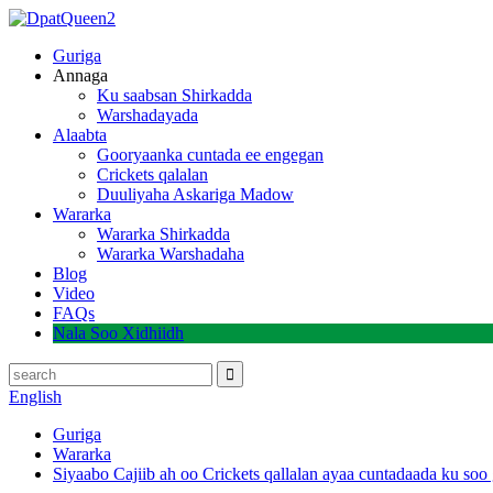
Guriga
Annaga
Ku saabsan Shirkadda
Warshadayada
Alaabta
Gooryaanka cuntada ee engegan
Crickets qalalan
Duuliyaha Askariga Madow
Wararka
Wararka Shirkadda
Wararka Warshadaha
Blog
Video
FAQs
Nala Soo Xidhiidh
English
Guriga
Wararka
Siyaabo Cajiib ah oo Crickets qallalan ayaa cuntadaada ku soo 