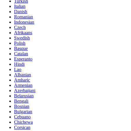
Turkish
Italian
Danish
Romanian
Indonesian
Czech
Afrikaans
Swedish
Polish
Basque
Catalan
Esperanto
Hindi
Lao
Albanian
Amharic
Armenian
Azerbaijani
Belarusian
Bengali
Bosnian
Bulgarian
Cebuano
Chichewa
Corsican