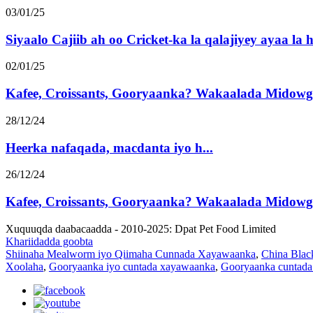
03/01/25
Siyaalo Cajiib ah oo Cricket-ka la qalajiyey ayaa la h
02/01/25
Kafee, Croissants, Gooryaanka? Wakaalada Midowga
28/12/24
Heerka nafaqada, macdanta iyo h...
26/12/24
Kafee, Croissants, Gooryaanka? Wakaalada Midowga
Xuquuqda daabacaadda - 2010-2025: Dpat Pet Food Limited
Khariidadda goobta
Shiinaha Mealworm iyo Qiimaha Cunnada Xayawaanka
,
China Blac
Xoolaha
,
Gooryaanka iyo cuntada xayawaanka
,
Gooryaanka cuntada