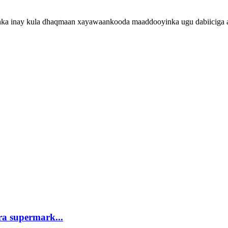
ka inay kula dhaqmaan xayawaankooda maaddooyinka ugu dabiiciga ah
ra supermark...