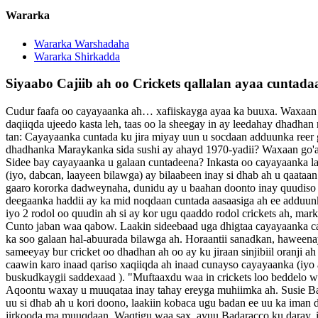
Wararka
Wararka Warshadaha
Wararka Shirkadda
Siyaabo Cajiib ah oo Crickets qallalan ayaa cuntada
Cudur faafa oo cayayaanka ah… xafiiskayga ayaa ka buuxa. Waxaan isk
daqiiqda ujeedo kasta leh, taas oo la sheegay in ay leedahay dhadha
tan: Cayayaanka cuntada ku jira miyay uun u socdaan adduunka reer
dhadhanka Maraykanka sida sushi ay ahayd 1970-yadii? Waxaan go'
Sidee bay cayayaanka u galaan cuntadeena? Inkasta oo cayayaanka la c
(iyo, dabcan, laayeen bilawga) ay bilaabeen inay si dhab ah u qaat
gaaro kororka dadweynaha, dunidu ay u baahan doonto inay quudiso 2
deegaanka haddii ay ka mid noqdaan cuntada aasaasiga ah ee adduunka
iyo 2 rodol oo quudin ah si ay kor ugu qaaddo rodol crickets ah, mark
Cunto jaban waa qabow. Laakin sideebaad uga dhigtaa cayayaanka caad
ka soo galaan hal-abuurada bilawga ah. Horaantii sanadkan, haweena
sameeyay bur cricket oo dhadhan ah oo ay ku jiraan sinjibiil oranji
caawin karo inaad qariso xaqiiqda ah inaad cunayso cayayaanka (iyo 
buskudkaygii saddexaad ). "Muftaaxdu waa in crickets loo beddelo wa
Aqoontu waxay u muuqataa inay tahay ereyga muhiimka ah. Susie Bada
uu si dhab ah u kori doono, laakiin kobaca ugu badan ee uu ka iman
jirkooda ma muuqdaan. Waqtigu waa sax, ayuu Badaracco ku daray, i