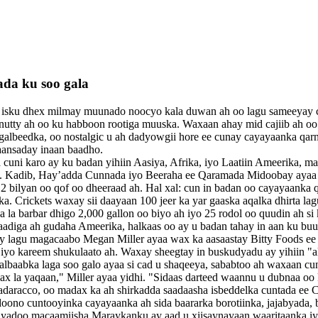
ada ku soo gala
u dhex milmay muunado noocyo kala duwan ah oo lagu sameeyay cricket-
n nutty ah oo ku habboon rootiga muuska. Waxaan ahay mid cajiib ah oo
 galbeedka, oo nostalgic u ah dadyowgii hore ee cunay cayayaanka qa
aansaday inaan baadho.
uni karo ay ku badan yihiin Aasiya, Afrika, iyo Laatiin Ameerika, ma 
aan. Kadib, Hay’adda Cunnada iyo Beeraha ee Qaramada Midoobay ayaa 
 bilyan oo qof oo dheeraad ah. Hal xal: cun in badan oo cayayaanka 
. Crickets waxay sii daayaan 100 jeer ka yar gaaska aqalka dhirta lag
a la barbar dhigo 2,000 gallon oo biyo ah iyo 25 rodol oo quudin ah si 
iga ah gudaha Ameerika, halkaas oo ay u badan tahay in aan ku buufin
y lagu magacaabo Megan Miller ayaa wax ka aasaastay Bitty Foods ee 
 ah iyo kareem shukulaato ah. Waxay sheegtay in buskudyadu ay yihiin 
albaabka laga soo galo ayaa si cad u shaqeeya, sababtoo ah waxaan cun
x la yaqaan," Miller ayaa yidhi. "Sidaas darteed waannu u dubnaa oo 
racco, oo madax ka ah shirkadda saadaasha isbeddelka cuntada ee Cul
 doono cuntooyinka cayayaanka ah sida baararka borotiinka, jajabyada,
yadoo macaamiisha Maraykanku ay aad u xiisaynayaan waaritaanka iyo