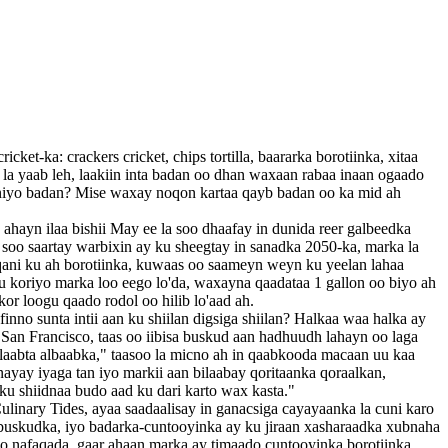
ka: crackers cricket, chips tortilla, baararka borotiinka, xitaa
 la yaab leh, laakiin inta badan oo dhan waxaan rabaa inaan ogaado
rniyo badan? Mise waxay noqon kartaa qayb badan oo ka mid ah
ahayn ilaa bishii May ee la soo dhaafay in dunida reer galbeedka
soo saartay warbixin ay ku sheegtay in sanadka 2050-ka, marka la
qani ku ah borotiinka, kuwaas oo saameyn weyn ku yeelan lahaa
u koriyo marka loo eego lo'da, waxayna qaadataa 1 gallon oo biyo ah
kor loogu qaado rodol oo hilib lo'aad ah.
no sunta intii aan ku shiilan digsiga shiilan? Halkaa waa halka ay
San Francisco, taas oo iibisa buskud aan hadhuudh lahayn oo laga
"alaabta albaabka," taasoo la micno ah in qaabkooda macaan uu kaa
ayay iyaga tan iyo markii aan bilaabay qoritaanka qoraalkan,
ku shiidnaa budo aad ku dari karto wax kasta."
inary Tides, ayaa saadaalisay in ganacsiga cayayaanka la cuni karo
 buskudka, iyo badarka-cuntooyinka ay ku jiraan xasharaadka xubnaha
 nafaqada, gaar ahaan marka ay timaado cuntooyinka borotiinka