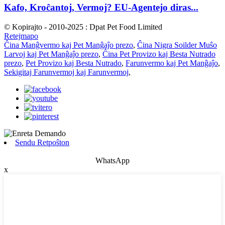
Kafo, Kroĉantoj, Vermoj? EU-Agentejo diras...
© Kopirajto - 2010-2025 : Dpat Pet Food Limited
Retejmapo
Ĉina Manĝvermo kaj Pet Manĝaĵo prezo
,
Ĉina Nigra Soilder Muŝo
Larvoj kaj Pet Manĝaĵo prezo
,
Ĉina Pet Provizo kaj Besta Nutrado
prezo
,
Pet Provizo kaj Besta Nutrado
,
Farunvermo kaj Pet Manĝaĵo
,
Sekigitaj Farunvermoj kaj Farunvermoj
,
Sendu Retpoŝton
WhatsApp
x