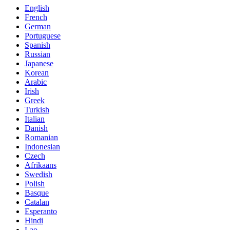
English
French
German
Portuguese
Spanish
Russian
Japanese
Korean
Arabic
Irish
Greek
Turkish
Italian
Danish
Romanian
Indonesian
Czech
Afrikaans
Swedish
Polish
Basque
Catalan
Esperanto
Hindi
Lao