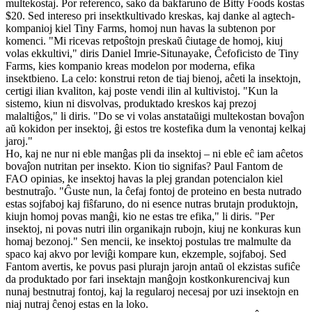
multekostaj. Por referenco, sako da bakfaruno de Bitty Foods kostas
$20. Sed intereso pri insektkultivado kreskas, kaj danke al agtech-
kompanioj kiel Tiny Farms, homoj nun havas la subtenon por
komenci. "Mi ricevas retpoŝtojn preskaŭ ĉiutage de homoj, kiuj
volas ekkultivi," diris Daniel Imrie-Situnayake, Ĉefoficisto de Tiny
Farms, kies kompanio kreas modelon por moderna, efika
insektbieno. La celo: konstrui reton de tiaj bienoj, aĉeti la insektojn,
certigi ilian kvaliton, kaj poste vendi ilin al kultivistoj. "Kun la
sistemo, kiun ni disvolvas, produktado kreskos kaj prezoj
malaltiĝos," li diris. "Do se vi volas anstataŭigi multekostan bovaĵon
aŭ kokidon per insektoj, ĝi estos tre kostefika dum la venontaj kelkaj
jaroj."
Ho, kaj ne nur ni eble manĝas pli da insektoj – ni eble eĉ iam aĉetos
bovaĵon nutritan per insekto. Kion tio signifas? Paul Fantom de
FAO opinias, ke insektoj havas la plej grandan potencialon kiel
bestnutraĵo. "Ĝuste nun, la ĉefaj fontoj de proteino en besta nutrado
estas sojfaboj kaj fiŝfaruno, do ni esence nutras brutajn produktojn,
kiujn homoj povas manĝi, kio ne estas tre efika," li diris. "Per
insektoj, ni povas nutri ilin organikajn rubojn, kiuj ne konkuras kun
homaj bezonoj." Sen mencii, ke insektoj postulas tre malmulte da
spaco kaj akvo por leviĝi kompare kun, ekzemple, sojfaboj. Sed
Fantom avertis, ke povus pasi plurajn jarojn antaŭ ol ekzistas sufiĉe
da produktado por fari insektajn manĝojn kostkonkurencivaj kun
nunaj bestnutraj fontoj, kaj la regularoj necesaj por uzi insektojn en
niaj nutraj ĉenoj estas en la loko.