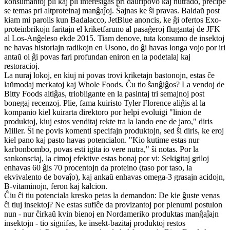
konsumantoj pli kaj pli interesiĝas pri daŭripovo kaj nutrado, precipe
se temas pri altproteinaj manĝaĵoj. Ŝajnas ke ŝi pravas. Baldaŭ post
kiam mi parolis kun Badalacco, JetBlue anoncis, ke ĝi ofertos Exo-
proteinbrikojn faritajn el kriketfaruno al pasaĝeroj flugantaj de JFK
al Los-Anĝeleso ekde 2015. Tiam denove, tuta konsumo de insektoj
ne havas historiajn radikojn en Usono, do ĝi havas longa vojo por iri
antaŭ ol ĝi povas fari profundan eniron en la podetalaj kaj
restoracioj.
La nuraj lokoj, en kiuj ni povas trovi kriketajn bastonojn, estas ĉe
laŭmodaj merkatoj kaj Whole Foods. Ĉu tio ŝanĝiĝos? La vendoj de
Bitty Foods altiĝas, triobligante en la pasintaj tri semajnoj post
bonegaj recenzoj. Plie, fama kuiristo Tyler Florence aliĝis al la
kompanio kiel kuirarta direktoro por helpi evoluigi "linion de
produktoj, kiuj estos venditaj rekte tra la lando ene de jaro," diris
Miller. Ŝi ne povis komenti specifajn produktojn, sed ŝi diris, ke eroj
kiel pano kaj pasto havas potencialon. "Kio kutime estas nur
karbonbombo, povas esti igita io vere nutra," ŝi notas. Por la
sankonsciaj, la cimoj efektive estas bonaj por vi: Sekigitaj griloj
enhavas 60 ĝis 70 procentojn da proteino (taso por taso, la
ekvivalento de bovaĵo), kaj ankaŭ enhavas omega-3 grasajn acidojn,
B-vitaminojn, feron kaj kalcion.
Ĉiu ĉi tiu potenciala kresko petas la demandon: De kie ĝuste venas
ĉi tiuj insektoj? Ne estas sufiĉe da provizantoj por plenumi postulon
nun - nur ĉirkaŭ kvin bienoj en Nordameriko produktas manĝaĵajn
insektojn - tio signifas, ke insekt-bazitaj produktoj restos