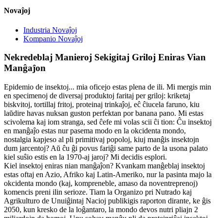
Novaĵoj
Industria Novaĵoj
Kompanio Novaĵoj
Nekredeblaj Manieroj Sekigitaj Griloj Eniras Vian
Manĝaĵon
Epidemio de insektoj... mia oficejo estas plena de ili. Mi mergis min
en specimenoj de diversaj produktoj faritaj per griloj: kriketaj
biskvitoj, tortillaj fritoj, proteinaj trinkaĵoj, eĉ ĉiucela faruno, kiu
laŭdire havas nuksan guston perfektan por banana pano. Mi estas
scivolema kaj iom stranga, sed ĉefe mi volas scii ĉi tion: Ĉu insektoj
en manĝaĵo estas nur pasema modo en la okcidenta mondo,
nostalgia kapjeso al pli primitivaj popoloj, kiuj manĝis insektojn
dum jarcentoj? Aŭ ĉu ĝi povus fariĝi same parto de la usona palato
kiel suŝio estis en la 1970-aj jaroj? Mi decidis esplori.
Kiel insektoj eniras nian manĝaĵon? Kvankam manĝeblaj insektoj
estas oftaj en Azio, Afriko kaj Latin-Ameriko, nur la pasinta majo la
okcidenta mondo (kaj, kompreneble, amaso da noventreprenoj)
komencis preni ilin serioze. Tiam la Organizo pri Nutrado kaj
Agrikulturo de Unuiĝintaj Nacioj publikigis raporton dirante, ke ĝis
2050, kun kresko de la loĝantaro, la mondo devos nutri pliajn 2