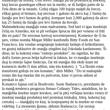
miliardojn da homoj. Unu solvo: manĝu pli da proteinriĉaj insektoj,
kiuj havus grandegan efikon sur la medio, se ili fariĝus parto de la
ĉefa dieto de la mondo. Griloj eligas 100 fojojn malpli da forcej-
efikaj gasoj ol brutaro, kaj necesas 1 galono da akvo kaj 2 funtoj da
furaĝo por levi funton da griloj, kompare kun 2,000 galonoj da akvo
kaj 25 funtoj da furaĝo por levi funton da bovaĵo.
Malmultekosta manĝaĵo estas malvarmeta. Sed kiel vi igas insektojn
ĉefaj en Ameriko, kie ni pli verŝajne ŝprucas ilin per veneno ol friti
ilin en pato? Tie envenas kreivaj noventreprenoj. Komence de ĉi tiu
jaro, virino nomita Megan Miller kunfondis Bitty Foods en San
Francisco, kiu vendas sengrajnajn kuketojn faritajn el kriketfaruno
en gustoj inkluzive de oranĝa zingibro kaj ĉokolada kardamomo. Ŝi
diras, ke la kuketoj estas "enirejo produkto", tio signifas, ke ilia
dolĉa formo povas helpi kaŝvesti la fakton, ke vi manĝas insektojn
(kaj la enirejo ŝajne funkcias, ĉar mi manĝas ilin ekde kiam mi
komencis skribi ĉi tiun afiŝon, mia tria kuketo). ). "La ŝlosilo estas
transformi grilojn en ion konatan," diris Miller. "Do ni malrapide
rostas ilin kaj muelas ilin en pulvoron, kiun vi povas aldoni al
preskaŭ io ajn."
Konateco ŝajnas esti la ŝlosilvorto. Susie Badaracco, prezidanto de
la manĝ-tendenca prognoza firmao Culinary Tides, antaŭdiras, ke la
manĝebla insekto nepre kreskos, sed la plej verŝajna kresko venos el
insektaj manĝaj produktoj kiel proteinaj trinkaĵoj, fritoj, kuketoj kaj
cerealoj — manĝaĵoj en kiuj. la korpopartoj de la insekto ne estas
videblaj. La momento ĝustas, aldonis Badaracco, ĉar usonaj