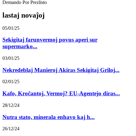
Demando Por Prezlisto
lastaj novaĵoj
05/01/25
Sekigitaj farunvermoj povus aperi sur
supermarko...
03/01/25
Nekredeblaj Manieroj Akiras Sekigitaj Griloj...
02/01/25
Kafo, Kroĉantoj, Vermoj? EU-Agentejo diras...
28/12/24
Nutra stato, minerala enhavo kaj h...
26/12/24