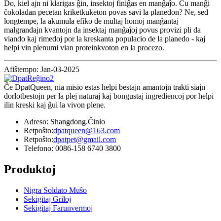
Do, kiel ajn ni klarigas ĝin, insektoj finiĝas en manĝaĵo. Ĉu manĝi
ĉokoladan pecetan kriketkuketon povas savi la planedon? Ne, sed
longtempe, la akumula efiko de multaj homoj manĝantaj
malgrandajn kvantojn da insektaj manĝaĵoj povus provizi pli da
viando kaj rimedoj por la kreskanta populacio de la planedo - kaj
helpi vin plenumi vian proteinkvoton en la procezo.
Afiŝtempo: Jan-03-2025
Ĉe DpatQueen, nia misio estas helpi bestajn amantojn trakti siajn
dorlotbestojn per la plej naturaj kaj bongustaj ingrediencoj por helpi
ilin kreski kaj ĝui la vivon plene.
Adreso: Shangdong.Ĉinio
Retpoŝto:
dpatqueen@163.com
Retpoŝto:
dpatpet@gmail.com
Telefono: 0086-158 6740 3800
Produktoj
Nigra Soldato Muŝo
Sekigitaj Griloj
Sekigitaj Farunvermoj