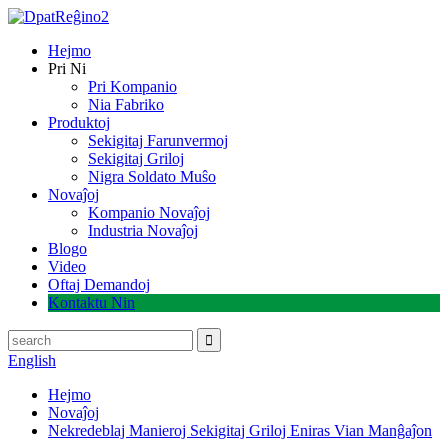
Hejmo
Pri Ni
Pri Kompanio
Nia Fabriko
Produktoj
Sekigitaj Farunvermoj
Sekigitaj Griloj
Nigra Soldato Muŝo
Novaĵoj
Kompanio Novaĵoj
Industria Novaĵoj
Blogo
Video
Oftaj Demandoj
Kontaktu Nin
English
Hejmo
Novaĵoj
Nekredeblaj Manieroj Sekigitaj Griloj Eniras Vian Manĝaĵon