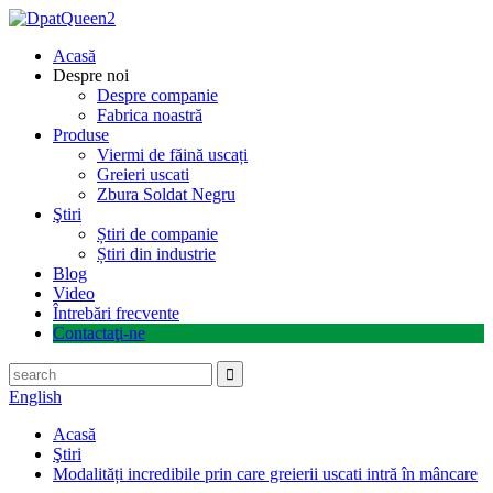
Acasă
Despre noi
Despre companie
Fabrica noastră
Produse
Viermi de făină uscați
Greieri uscati
Zbura Soldat Negru
Ştiri
Știri de companie
Știri din industrie
Blog
Video
Întrebări frecvente
Contactaţi-ne
English
Acasă
Ştiri
Modalități incredibile prin care greierii uscati intră în mâncare