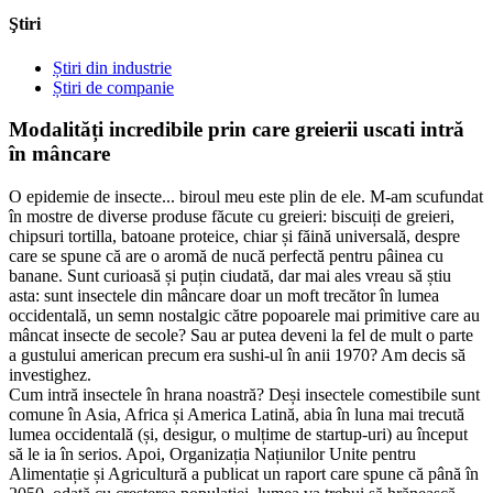
Ştiri
Știri din industrie
Știri de companie
Modalități incredibile prin care greierii uscati intră
în mâncare
O epidemie de insecte... biroul meu este plin de ele. M-am scufundat
în mostre de diverse produse făcute cu greieri: biscuiți de greieri,
chipsuri tortilla, batoane proteice, chiar și făină universală, despre
care se spune că are o aromă de nucă perfectă pentru pâinea cu
banane. Sunt curioasă și puțin ciudată, dar mai ales vreau să știu
asta: sunt insectele din mâncare doar un moft trecător în lumea
occidentală, un semn nostalgic către popoarele mai primitive care au
mâncat insecte de secole? Sau ar putea deveni la fel de mult o parte
a gustului american precum era sushi-ul în anii 1970? Am decis să
investighez.
Cum intră insectele în hrana noastră? Deși insectele comestibile sunt
comune în Asia, Africa și America Latină, abia în luna mai trecută
lumea occidentală (și, desigur, o mulțime de startup-uri) au început
să le ia în serios. Apoi, Organizația Națiunilor Unite pentru
Alimentație și Agricultură a publicat un raport care spune că până în