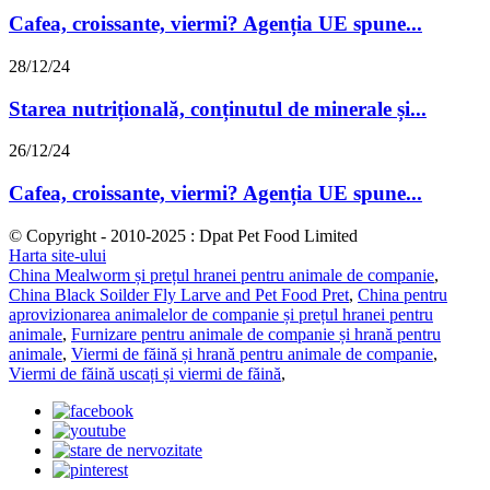
Cafea, croissante, viermi? Agenția UE spune...
28/12/24
Starea nutrițională, conținutul de minerale și...
26/12/24
Cafea, croissante, viermi? Agenția UE spune...
© Copyright - 2010-2025 : Dpat Pet Food Limited
Harta site-ului
China Mealworm și prețul hranei pentru animale de companie
,
China Black Soilder Fly Larve and Pet Food Pret
,
China pentru
aprovizionarea animalelor de companie și prețul hranei pentru
animale
,
Furnizare pentru animale de companie și hrană pentru
animale
,
Viermi de făină și hrană pentru animale de companie
,
Viermi de făină uscați și viermi de făină
,