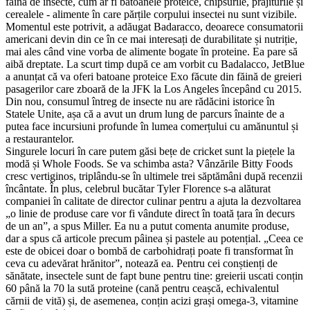
făină de insecte, cum ar fi batoanele proteice, chipsurile, prăjiturile și
cerealele - alimente în care părțile corpului insectei nu sunt vizibile.
Momentul este potrivit, a adăugat Badaracco, deoarece consumatorii
americani devin din ce în ce mai interesați de durabilitate și nutriție,
mai ales când vine vorba de alimente bogate în proteine. Ea pare să
aibă dreptate. La scurt timp după ce am vorbit cu Badalacco, JetBlue
a anunțat că va oferi batoane proteice Exo făcute din făină de greieri
pasagerilor care zboară de la JFK la Los Angeles începând cu 2015.
Din nou, consumul întreg de insecte nu are rădăcini istorice în
Statele Unite, așa că a avut un drum lung de parcurs înainte de a
putea face incursiuni profunde în lumea comerțului cu amănuntul și
a restaurantelor.
Singurele locuri în care putem găsi bețe de cricket sunt la piețele la
modă și Whole Foods. Se va schimba asta? Vânzările Bitty Foods
cresc vertiginos, triplându-se în ultimele trei săptămâni după recenzii
încântate. În plus, celebrul bucătar Tyler Florence s-a alăturat
companiei în calitate de director culinar pentru a ajuta la dezvoltarea
„o linie de produse care vor fi vândute direct în toată țara în decurs
de un an”, a spus Miller. Ea nu a putut comenta anumite produse,
dar a spus că articole precum pâinea și pastele au potențial. „Ceea ce
este de obicei doar o bombă de carbohidrați poate fi transformat în
ceva cu adevărat hrănitor”, notează ea. Pentru cei conștienți de
sănătate, insectele sunt de fapt bune pentru tine: greierii uscati conțin
60 până la 70 la sută proteine ​​(cană pentru ceașcă, echivalentul
cărnii de vită) și, de asemenea, conțin acizi grași omega-3, vitamine