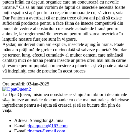
putem hrăni cu deșeuri organice care nu concurează cu nevoile
umane.” Ca să nu mai vorbim de faptul că insectele necesită foarte
puțin spațiu și apă pentru a crește în comparație cu, să zicem, soia.
Dar Fantom a avertizat că ar putea trece câțiva ani până să existe
suficientă producție pentru a face făina de insecte competitivă din
punct de vedere al costurilor cu sursele actuale de hrană pentru
animale, iar reglementările necesare pentru utilizarea insectelor în
lanțurile noastre furajere sunt în vigoare.
Așadar, indiferent cum am explica, insectele ajung în hrană. Poate
mânca o prăjitură de greier cu ciocolată să salveze planeta? Nu, dar
pe termen lung, efectul cumulativ al multor oameni care mănâncă
cantități mici de hrană pentru insecte ar putea oferi mai multă carne
și resurse pentru populația în creștere a planetei - și vă poate ajuta să
vă îndepliniți cota de proteine ​​în acest proces.
Ora postării: 03-ian-2025
La DpatQueen, misiunea noastră este să ajutăm iubitorii de animale
să-și trateze animalele de companie cu cele mai naturale și delicioase
ingrediente pentru a-i ajuta să crească și să se bucure din plin de
viață.
Adresa: Shangdong.China
E-mail:
dpatqueen@163.com
E-mail:
dpatpet@gmail.com