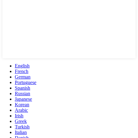
English
French
German
Portuguese
Spanish
Russian
Japanese
Korean
Arabic
Irish
Greek
Turkish
Italian
Danish