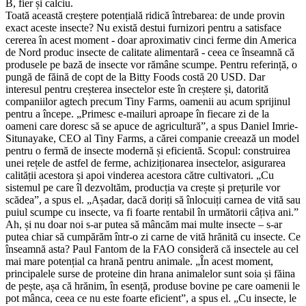
B, fier și calciu.
Toată această creștere potențială ridică întrebarea: de unde provin
exact aceste insecte? Nu există destui furnizori pentru a satisface
cererea în acest moment - doar aproximativ cinci ferme din America
de Nord produc insecte de calitate alimentară - ceea ce înseamnă că
produsele pe bază de insecte vor rămâne scumpe. Pentru referință, o
pungă de făină de copt de la Bitty Foods costă 20 USD. Dar
interesul pentru creșterea insectelor este în creștere și, datorită
companiilor agtech precum Tiny Farms, oamenii au acum sprijinul
pentru a începe. „Primesc e-mailuri aproape în fiecare zi de la
oameni care doresc să se apuce de agricultură”, a spus Daniel Imrie-
Situnayake, CEO al Tiny Farms, a cărei companie creează un model
pentru o fermă de insecte modernă și eficientă. Scopul: construirea
unei rețele de astfel de ferme, achiziționarea insectelor, asigurarea
calității acestora și apoi vinderea acestora către cultivatori. „Cu
sistemul pe care îl dezvoltăm, producția va crește și prețurile vor
scădea”, a spus el. „Așadar, dacă doriți să înlocuiți carnea de vită sau
puiul scumpe cu insecte, va fi foarte rentabil în următorii câțiva ani.”
Ah, și nu doar noi s-ar putea să mâncăm mai multe insecte – s-ar
putea chiar să cumpărăm într-o zi carne de vită hrănită cu insecte. Ce
înseamnă asta? Paul Fantom de la FAO consideră că insectele au cel
mai mare potențial ca hrană pentru animale. „În acest moment,
principalele surse de proteine ​​din hrana animalelor sunt soia și făina
de pește, așa că hrănim, în esență, produse bovine pe care oamenii le
pot mânca, ceea ce nu este foarte eficient”, a spus el. „Cu insecte, le