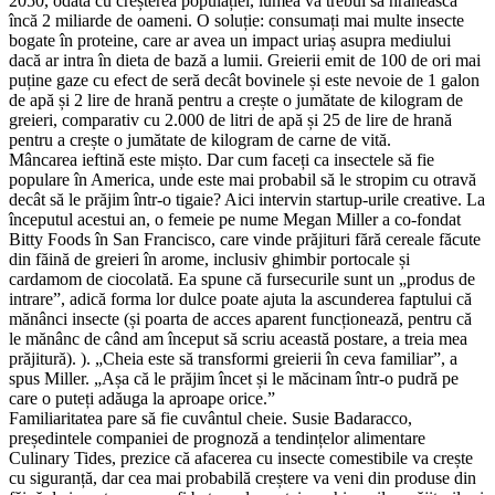
2050, odată cu creșterea populației, lumea va trebui să hrănească
încă 2 miliarde de oameni. O soluție: consumați mai multe insecte
bogate în proteine, care ar avea un impact uriaș asupra mediului
dacă ar intra în dieta de bază a lumii. Greierii emit de 100 de ori mai
puține gaze cu efect de seră decât bovinele și este nevoie de 1 galon
de apă și 2 lire de hrană pentru a crește o jumătate de kilogram de
greieri, comparativ cu 2.000 de litri de apă și 25 de lire de hrană
pentru a crește o jumătate de kilogram de carne de vită.
Mâncarea ieftină este mișto. Dar cum faceți ca insectele să fie
populare în America, unde este mai probabil să le stropim cu otravă
decât să le prăjim într-o tigaie? Aici intervin startup-urile creative. La
începutul acestui an, o femeie pe nume Megan Miller a co-fondat
Bitty Foods în San Francisco, care vinde prăjituri fără cereale făcute
din făină de greieri în arome, inclusiv ghimbir portocale și
cardamom de ciocolată. Ea spune că fursecurile sunt un „produs de
intrare”, adică forma lor dulce poate ajuta la ascunderea faptului că
mănânci insecte (și poarta de acces aparent funcționează, pentru că
le mănânc de când am început să scriu această postare, a treia mea
prăjitură). ). „Cheia este să transformi greierii în ceva familiar”, a
spus Miller. „Așa că le prăjim încet și le măcinam într-o pudră pe
care o puteți adăuga la aproape orice.”
Familiaritatea pare să fie cuvântul cheie. Susie Badaracco,
președintele companiei de prognoză a tendințelor alimentare
Culinary Tides, prezice că afacerea cu insecte comestibile va crește
cu siguranță, dar cea mai probabilă creștere va veni din produse din